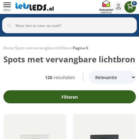
0
MENU
Home
/
Spots met vervangbare lichtbron
/
Pagina 6
Spots met vervangbare lichtbron
Binnenverlichting
Buitenverlichting
Armaturen
Inbouwspots
126
resultaten
Filteren