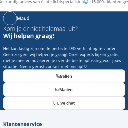
eskundig advies van échte lichtspecialisten
15.000+ klanten ge
Maud
Kom je er niet helemaal uit?
Wij helpen graag!
Het kan lastig zijn om de perfecte LED-verlichting te vinden.
Geen zorgen, wij helpen je graag! Onze experts kijken gratis
met je mee en adviseren je over de beste oplossing voor jouw
situatie. Neem gerust contact met ons op!💡
Bellen
Mailen
Live chat
Klantenservice