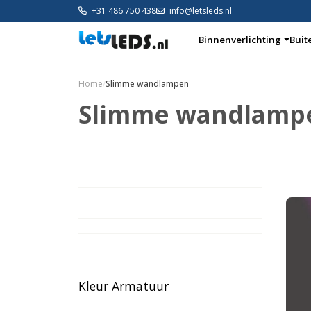
+31 486 750 438
info@letsleds.nl
Binnenverlichting
Buit
Home
/
Slimme wandlampen
Slimme wandlamp
Binnenverlichting
Buitenverlichting
Arm
Kleur Armatuur