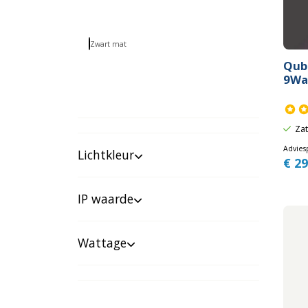
Zwart mat
Qub
9Wa
Zat
Adviesp
Lichtkleur
€
29
IP waarde
Wattage