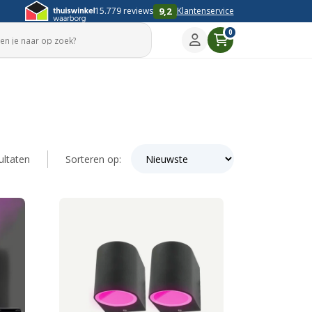
9,2
15.779 reviews
Klantenservice
0
Gesorteerd
ultaten
Sorteren op:
op
nieuwste