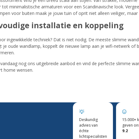
assortiment vind je een breed scala aan stijlen. Van strakke, moderne 
ur tot minimalistische armaturen voor een Scandinavische look. Verge
pen voor buiten maak je jouw tuin of oprit niet alleen veiliger, maa
voudige installatie en koppeling
or ingewikkelde techniek? Dat is niet nodig. De meeste slimme wandl
t je oude wandlamp, koppelt de nieuwe lamp aan je wifi-netwerk of bri
rmeren.
vandaag nog ons uitgebreide aanbod en vind de perfecte slimme wandl
rt home wensen.
Deskundig
15.000+ k
advies van
geven on
échte
9.2
lichtspecialisten