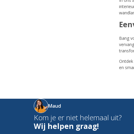
In ons 
interie
wandlam
Een
Bang vo
vervang
transfo
Ontdek 
en sma
Maud
Kom je er niet helemaal uit?
Wij helpen graag!