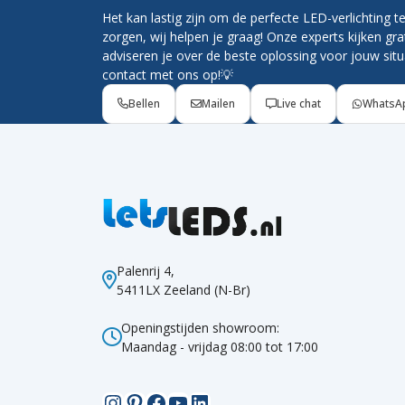
Het kan lastig zijn om de perfecte LED-verlichting t
zorgen, wij helpen je graag! Onze experts kijken gr
adviseren je over de beste oplossing voor jouw sit
contact met ons op!💡
Bellen
Mailen
Live chat
WhatsA
Palenrij 4,
5411LX Zeeland (N-Br)
Openingstijden showroom:
Maandag - vrijdag 08:00 tot 17:00
Instagram
Pinterest
Facebook
YouTube
LinkedIn