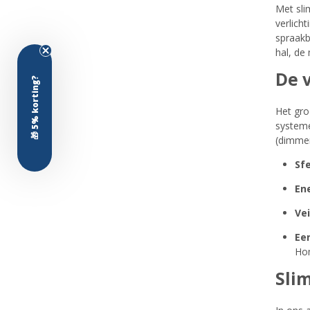
Met sli
verlich
spraakb
hal, de
De 
🎁 5% korting?
Het gro
systeme
(dimmen
Sf
En
Vei
Ee
Ho
Sli