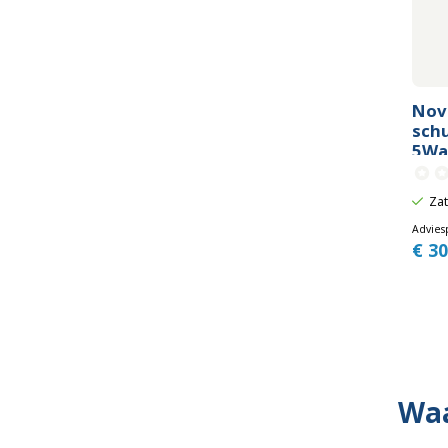
Nov
sch
5Wa.
Zat
Adviesp
€
30
Waa