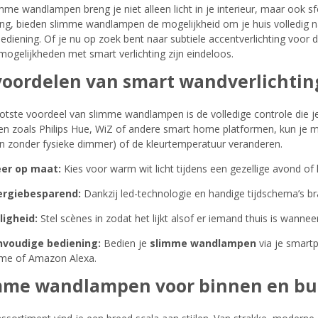
mme wandlampen breng je niet alleen licht in je interieur, maar ook sfe
ting, bieden slimme wandlampen de mogelijkheid om je huis volledig n
ediening. Of je nu op zoek bent naar subtiele accentverlichting voor 
 mogelijkheden met smart verlichting zijn eindeloos.
voordelen van smart wandverlichtin
otste voordeel van slimme wandlampen is de volledige controle die je h
n zoals Philips Hue, WiZ of andere smart home platformen, kun je m
 zonder fysieke dimmer) of de kleurtemperatuur veranderen.
eer op maat:
Kies voor warm wit licht tijdens een gezellige avond of ko
ergiebesparend:
Dankzij led-technologie en handige tijdschema’s b
ligheid:
Stel scènes in zodat het lijkt alsof er iemand thuis is wannee
nvoudige bediening:
Bedien je
slimme wandlampen
via je smartp
me of Amazon Alexa.
mme wandlampen voor binnen en bu