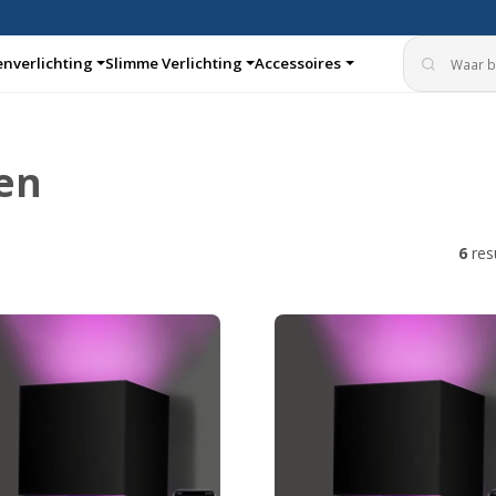
enverlichting
Slimme Verlichting
Accessoires
en
aturen
Inbouwspots
6
res