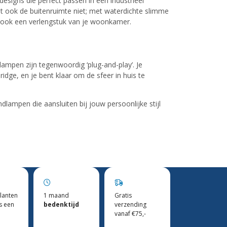
designs die perfect passen in een industrieel
et ook de buitenruimte niet; met waterdichte slimme
r ook een verlengstuk van je woonkamer.
ampen zijn tegenwoordig ‘plug-and-play’. Je
dge, en je bent klaar om de sfeer in huis te
ampen die aansluiten bij jouw persoonlijke stijl
lanten
1 maand
Gratis
s een
bedenktijd
verzending
vanaf €75,-