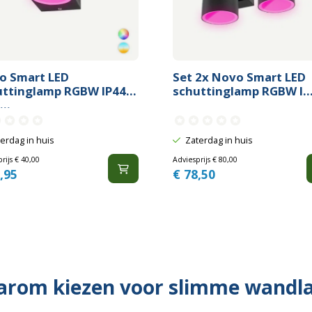
o Smart LED
Set 2x Novo Smart LED
uttinglamp RGBW IP44
schuttinglamp RGBW I..
..
erdag in huis
Zaterdag in huis
rijs
€
40,00
Adviesprijs
€
80,00
,95
€
78,50
rom kiezen voor slimme wand