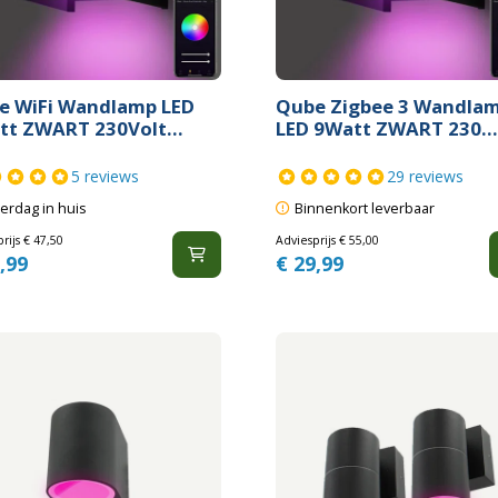
e WiFi Wandlamp LED
Qube Zigbee 3 Wandla
tt ZWART 230Volt...
LED 9Watt ZWART 230..
5 reviews
29 reviews
erdag in huis
Binnenkort leverbaar
rijs
€
47,50
Adviesprijs
€
55,00
,99
€
29,99