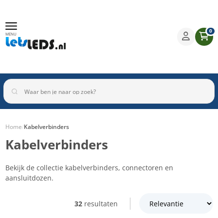
0
MENU
Home
/
Kabelverbinders
Kabelverbinders
Binnenverlichting
Buitenverlichting
Armaturen
Inbouwspots
Bekijk de collectie kabelverbinders, connectoren en
aansluitdozen.
32
resultaten