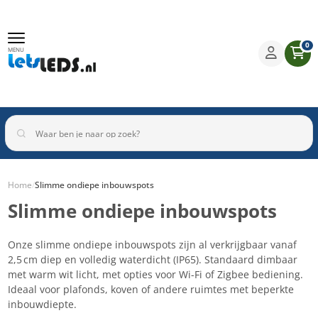
0
MENU
Home
/
Slimme ondiepe inbouwspots
Slimme ondiepe inbouwspots
Binnenverlichting
Buitenverlichting
Armaturen
Inbouwspots
Onze slimme ondiepe inbouwspots zijn al verkrijgbaar vanaf
2,5 cm diep en volledig waterdicht (IP65). Standaard dimbaar
met warm wit licht, met opties voor Wi-Fi of Zigbee bediening.
Ideaal voor plafonds, koven of andere ruimtes met beperkte
inbouwdiepte.