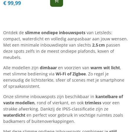
€
99,99
Ontdek de
slimme ondiepe inbouwspots
van Letsleds:
compact, waterdicht en volledig aanpasbaar aan jouw wensen.
Met een minimale inbouwdiepte van slechts
2,5 cm
passen
deze spots zelfs in de meest ondiepe plafonds, koven of
meubels.
Alle modellen zijn
dimbaar
en voorzien van
warm wit licht
,
met slimme bediening via
Wi-Fi of Zigbee
. Zo regel je
eenvoudig de lichtsterkte, sfeer of scenes met je smartphone
of spraakassistent.
Onze slimme inbouwspots zijn beschikbaar in
kantelbare of
vaste modellen
, rond of vierkant, en ook
trimless
voor een
strakke afwerking. Dankzij de IP65-classificatie zijn ze
waterdicht
en perfect voor gebruik in vochtige ruimtes zoals
badkamers of buitenoverkappingen.
Met deze slimme ondiepe inbouwspots combineer je
stijl,