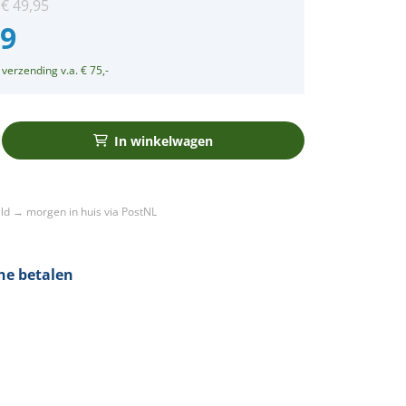
:
€
49,95
99
 verzending v.a. € 75,-
In winkelwagen
ld → morgen in huis via PostNL
ine betalen