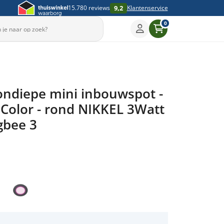
9,2
15.780 reviews
Klantenservice
0
ndiepe mini inbouwspot -
Color - rond NIKKEL 3Watt
igbee 3