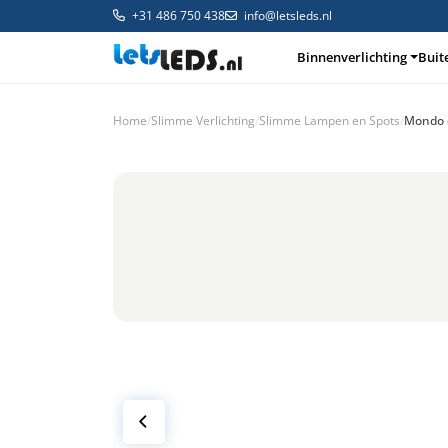
+31 486 750 438
info@letsleds.nl
Binnenverlichting
Buit
Home
/
Slimme Verlichting
/
Slimme Lampen en Spots
/
Mondo o
Binnenverlichting
Buitenverlichting
Arma