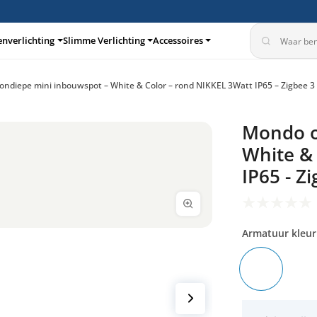
enverlichting
Slimme Verlichting
Accessoires
ndiepe mini inbouwspot – White & Color – rond NIKKEL 3Watt IP65 – Zigbee 3
turen
Inbouwspots
Mondo o
White & 
IP65 - Z
Armatuur kleur