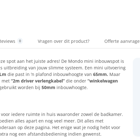
Reviews
Vragen over dit product?
Offerte aanvrag
0
eze spot aan het juiste adres! De Mondo mini inbouwspot is
s uitbreiding van jouw slimme systeem. Een mini uitvoering
5Lm
die past in ’n plafond inbouwhoogte van
65mm.
Maar
is met
“2m driver verlengkabel”
die onder
“winkelwagen
 gebruikt worden bij
50mm
inbouwhoogte.
t voor iedere ruimte in huis waaronder zowel de badkamer.
 bedien alles apart en nog veel meer. Dit alles met
eraan op deze pagina. Het enige wat je nodig hebt voor
extra nog een afstandsbediening indien gewenst.