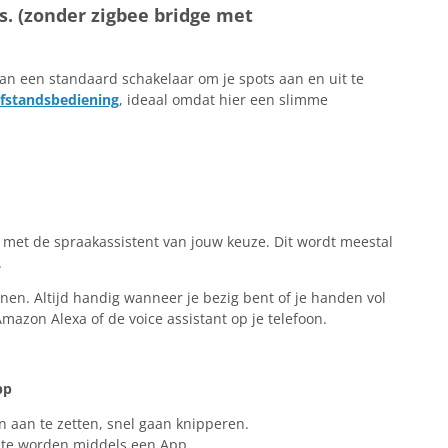
s. (zonder zigbee bridge met
an een standaard schakelaar om je spots aan en uit te
afstandsbediening
, ideaal omdat hier een slimme
 met de spraakassistent van jouw keuze. Dit wordt meestal
.
en. Altijd handig wanneer je bezig bent of je handen vol
zon Alexa of de voice assistant op je telefoon.
pp
n aan te zetten, snel gaan knipperen.
 te worden middels een App.