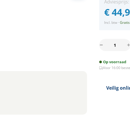
Adviesprijs
€
44,
Incl. btw
·
Gratis
Mondo
ondiepe
mini
Op voorraad
inbouwspot
Voor 16:00 beste
-
White
&
Color
Veilig onl
-
rond
NIKKEL
3Watt
IP65
-