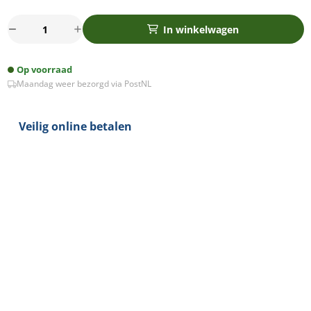
Mondo
In winkelwagen
driver
verlengkabel
Op voorraad
IP65
Maandag weer bezorgd via PostNL
2mtr
-
doorlusbaar
Veilig online betalen
aantal