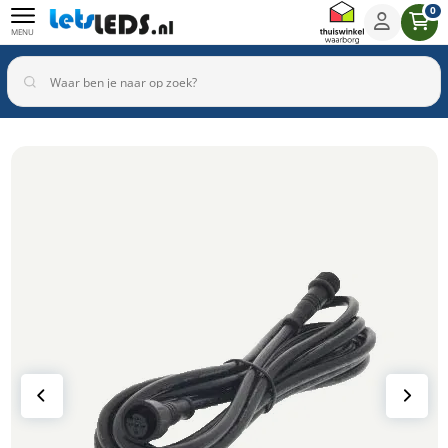
0
MENU
Binnenverlichting
Buitenverlichting
Armaturen
Inbouwspots