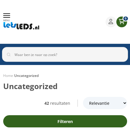
0
MENU
Home
/
Uncategorized
Uncategorized
Binnenverlichting
Buitenverlichting
Armaturen
Inbouwspots
42
resultaten
Filteren