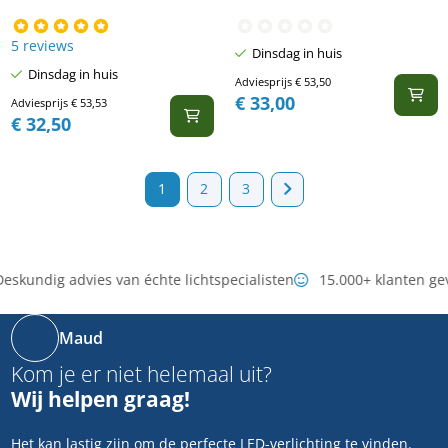
5 reviews
Dinsdag in huis
Dinsdag in huis
Adviesprijs
€
53,50
€
33,00
Adviesprijs
€
53,53
€
32,50
1
2
3
eskundig advies van échte lichtspecialisten
15.000+ klanten ge
Maud
Kom je er niet helemaal uit?
Wij helpen graag!
Het kan lastig zijn om de perfecte LED-verlichting te vinden.