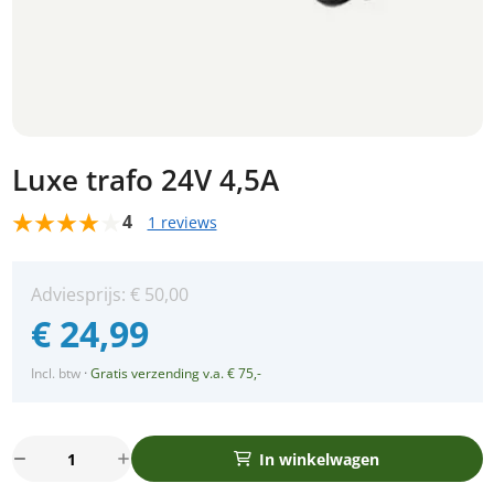
Luxe trafo 24V 4,5A
4
1 reviews
Adviesprijs:
€
50,00
€
24,99
Incl. btw
·
Gratis verzending v.a. € 75,-
Luxe
In winkelwagen
trafo