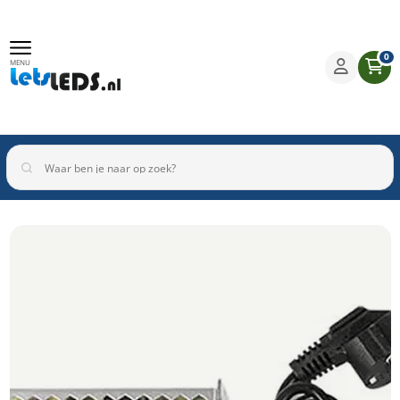
0
MENU
Binnenverlichting
Buitenverlichting
Armaturen
Inbouwspots