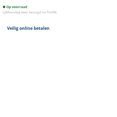
24V
Op voorraad
4,5A
Maandag weer bezorgd via PostNL
aantal
Veilig online betalen