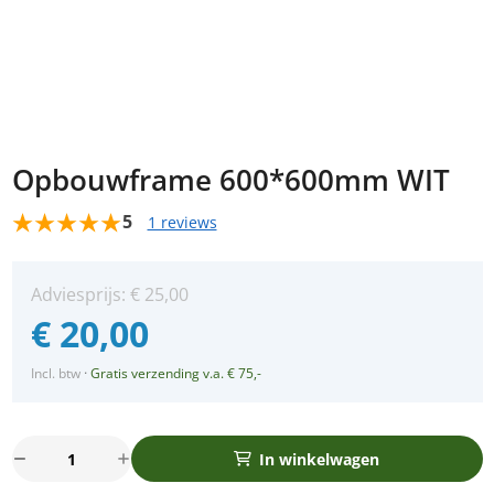
Opbouwframe 600*600mm WIT
5
1 reviews
Adviesprijs:
€
25,00
€
20,00
Incl. btw
·
Gratis verzending v.a. € 75,-
Opbouwframe
In winkelwagen
600*600mm