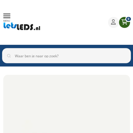
0
MENU
Binnenverlichting
Buitenverlichting
Armaturen
Inbouwspots