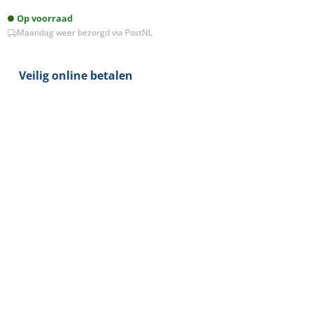
WIT
Op voorraad
aantal
Maandag weer bezorgd via PostNL
Veilig online betalen