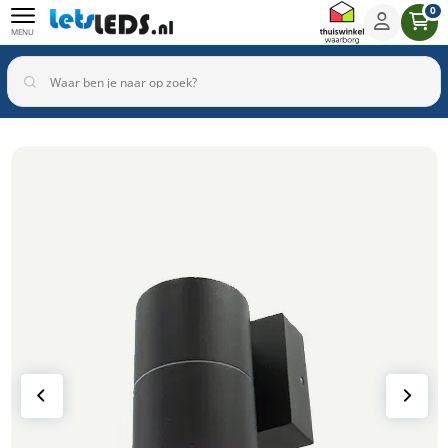
0
MENU
Binnenverlichting
Buitenverlichting
Armaturen
Inbouwspots