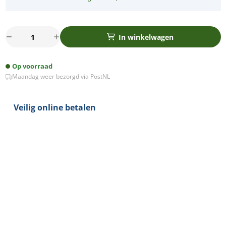
Novo
In winkelwagen
Smart
LED
Op voorraad
schuttinglamp
Maandag weer bezorgd via PostNL
RGBW
IP65
5Watt
Veilig online betalen
dimbaar
rond
down
aantal