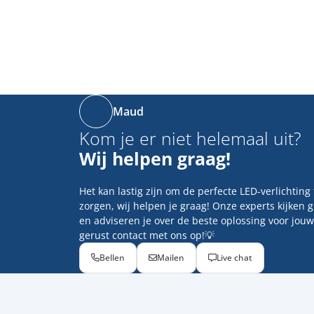
Maud
Kom je er niet helemaal uit?
Wij helpen graag!
Het kan lastig zijn om de perfecte LED-verlichting
zorgen, wij helpen je graag! Onze experts kijken 
en adviseren je over de beste oplossing voor jouw
gerust contact met ons op!💡
Bellen
Mailen
Live chat