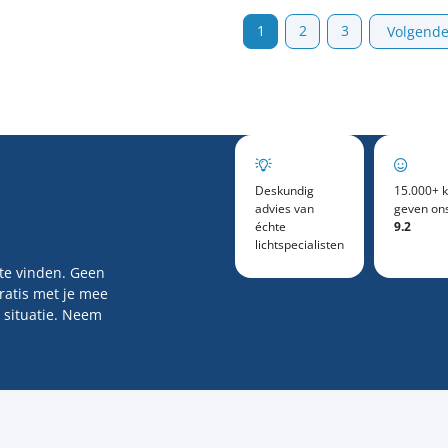
1
2
3
Volgend
Deskundig
15.000+ k
advies van
geven on
échte
9.2
lichtspecialisten
 te vinden. Geen
gratis met je mee
 situatie. Neem