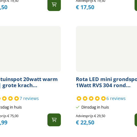
prijs
€
19,50
Adviesprijs
€
19,50
,50
€
17,50
 tuinspot 20watt warm
Rota LED mini grondsp
| grote krach...
1Watt RVS 304 rond...
7 reviews
6 reviews
sdag in huis
Dinsdag in huis
prijs
€
75,00
Adviesprijs
€
29,50
,99
€
22,50