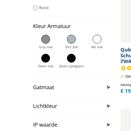
Rond
Kleur Armatuur
Grijs mat
RVS 304
Wit mat
Qub
Sch
ZWA
Zwart mat
Zwart zijdeglans
Din
Advies
Gatmaat
€
19
Lichtkleur
IP waarde