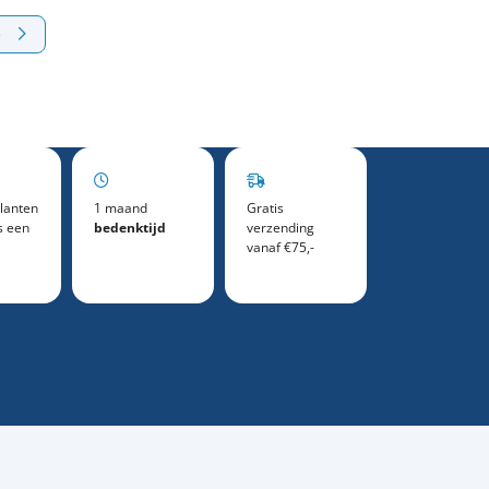
e
lanten
1 maand
Gratis
s een
bedenktijd
verzending
vanaf €75,-