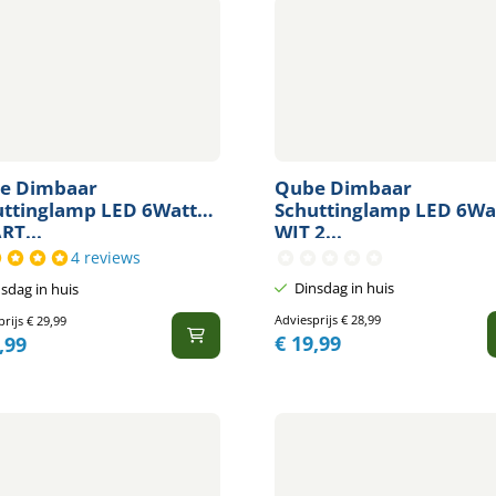
e Dimbaar
Qube Dimbaar
uttinglamp LED 6Watt
Schuttinglamp LED 6Wa
RT...
WIT 2...
4 reviews
Dinsdag in huis
sdag in huis
Adviesprijs
€
28,99
prijs
€
29,99
€
19,99
,99