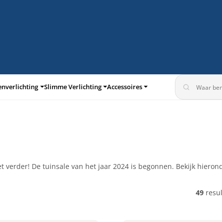
enverlichting
Slimme Verlichting
Accessoires
turen
Inbouwspots
et verder! De tuinsale van het jaar 2024 is begonnen. Bekijk hieron
49
resul