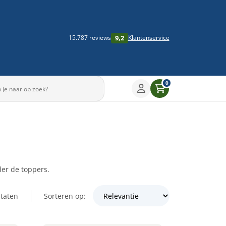
9,2
15.787 reviews
Klantenservice
0
der de toppers.
taten
Sorteren op: