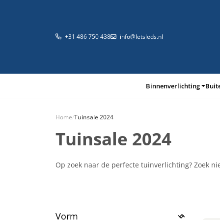
+31 486 750 438
info@letsleds.nl
Binnenverlichting
Buit
Home
/
Tuinsale 2024
Tuinsale 2024
Binnenverlichting
Buitenverlichting
Arma
Op zoek naar de perfecte tuinverlichting? Zoek ni
Vorm