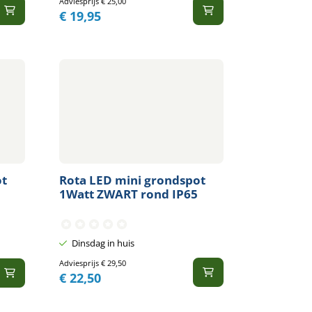
Adviesprijs
€
25,00
€
19,95
ot
Rota LED mini grondspot
1Watt ZWART rond IP65
Dinsdag in huis
Adviesprijs
€
29,50
€
22,50