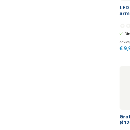
LED 
arm
Din
Advies
€
9,
Gro
Ø12c