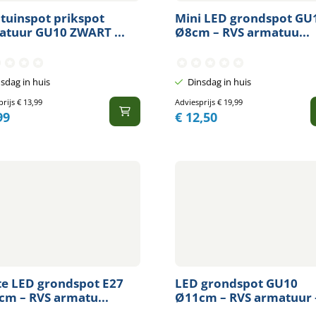
tuinspot prikspot
Mini LED grondspot GU
atuur GU10 ZWART ...
Ø8cm – RVS armatuu...
sdag in huis
Dinsdag in huis
prijs
€
13,99
Adviesprijs
€
19,99
99
€
12,50
te LED grondspot E27
LED grondspot GU10
m – RVS armatu...
Ø11cm – RVS armatuur –