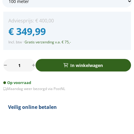
Adviesprijs:
€
400,00
€
349,99
Incl. btw
·
Gratis verzending v.a. € 75,-
100m
In winkelwagen
Arena
LED
Op voorraad
Prikkabel
Maandag weer bezorgd via PostNL
–
IP65
Lichtsnoer
Veilig online betalen
Buiten
–
koppelbaar
–