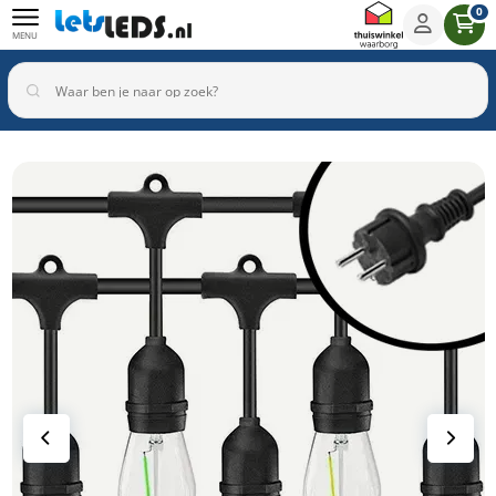
0
MENU
Binnenverlichting
Buitenverlichting
Armaturen
Inbouwspots