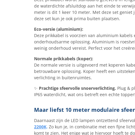
de waterdichte afsluitdop aan het einde te verwij
meter is dit 1 keer 10 meter. Met deze set geniet 
deze set kun je ook prima buiten plaatsen.
Eco-versie (aluminium):
Deze prikkabel is voorzien van aluminium kabels e
onderhoudsarme oplossing. Aluminium is roestvri
weinig onderhoud vereist. Perfect voor het creëren
Normale prikkabels (koper):
De normale versie is uitgevoerd met koperen kabe
betrouwbare oplossing. Koper heeft een uitsteken
verlichting in buitenruimtes.
✨
Prachtige sfeervolle snoerverlichting.
Plug & pl
IP65 waterdicht, wat ons betreft een echte topper!
Maar liefst 10 meter modulaire sfeer
Daarnaast zijn de LED lampen ontzettend sfeervol
2200K
.
Zo kun je, in combinatie met een fijne lich
komt te zien. Het enige wat je hiervoor hoeft te do