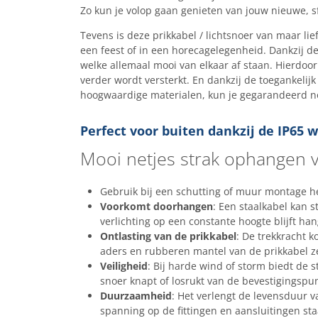
Zo kun je volop gaan genieten van jouw nieuwe, sf
Tevens is deze prikkabel / lichtsnoer van maar lie
een feest of in een horecagelegenheid. Dankzij d
welke allemaal mooi van elkaar af staan. Hierdoor
verder wordt versterkt. En dankzij de toegankelijk
hoogwaardige materialen, kun je gegarandeerd no
Perfect voor buiten dankzij de IP65
Mooi netjes strak ophangen v
Gebruik bij een schutting of muur montage het
Voorkomt doorhangen
: Een staalkabel kan
verlichting op een constante hoogte blijft ha
Ontlasting van de prikkabel
: De trekkracht k
aders en rubberen mantel van de prikkabel ze
Veiligheid
: Bij harde wind of storm biedt de 
snoer knapt of losrukt van de bevestigingspu
Duurzaamheid
: Het verlengt de levensduur 
spanning op de fittingen en aansluitingen sta