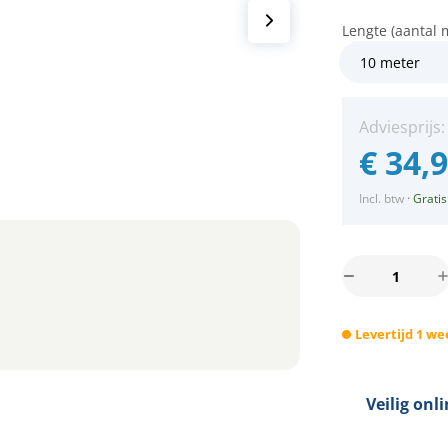
Lengte (aantal 
Adviesprijs
€
34,
Incl. btw
·
Gratis
10m
Arena
LED
Levertijd 1 we
Prikkabel
-
IP65
Lichtsnoer
Veilig onl
Buiten
-