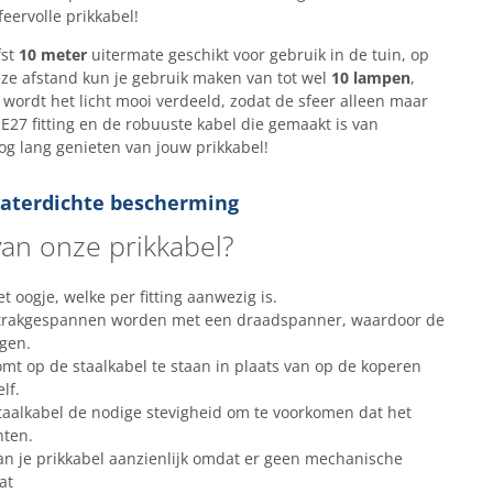
eervolle prikkabel!
fst
10 meter
uitermate geschikt voor gebruik in de tuin, op
eze afstand kun je gebruik maken van tot wel
10 lampen
,
 wordt het licht mooi verdeeld, zodat de sfeer alleen maar
 E27 fitting en de robuuste kabel die gemaakt is van
g lang genieten van jouw prikkabel!
 waterdichte bescherming
an onze prikkabel?
 oogje, welke per fitting aanwezig is.
 strakgespannen worden met een draadspanner, waardoor de
ngen.
omt op de staalkabel te staan in plaats van op de koperen
lf.
staalkabel de nodige stevigheid om te voorkomen dat het
nten.
van je prikkabel aanzienlijk omdat er geen mechanische
at