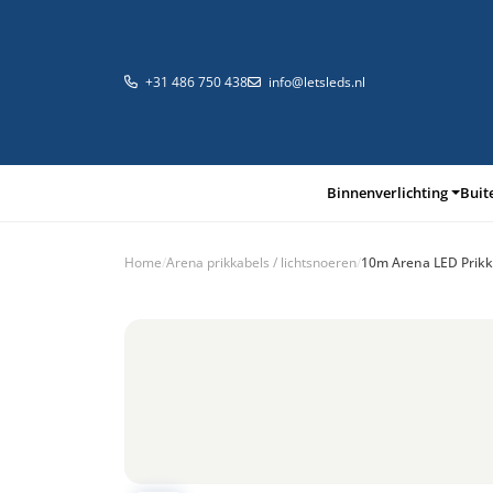
+31 486 750 438
info@letsleds.nl
Binnenverlichting
Buit
Home
/
Arena prikkabels / lichtsnoeren
/
10m Arena LED Prikkab
Binnenverlichting
Buitenverlichting
Arma