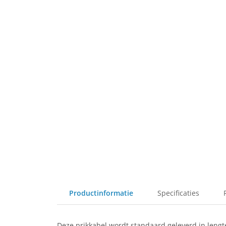
Productinformatie
Specificaties
Deze prikkabel wordt standaard geleverd in lengt