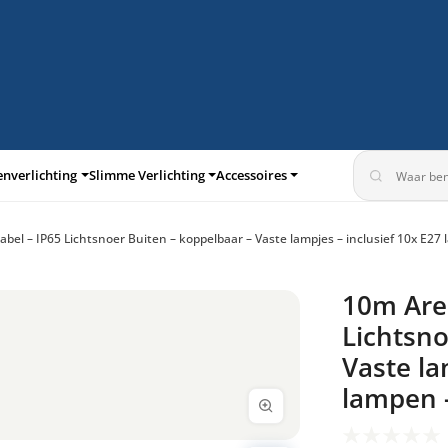
enverlichting
Slimme Verlichting
Accessoires
el – IP65 Lichtsnoer Buiten – koppelbaar – Vaste lampjes – inclusief 10x E27 l
turen
Inbouwspots
10m Aren
Lichtsno
Vaste la
lampen -