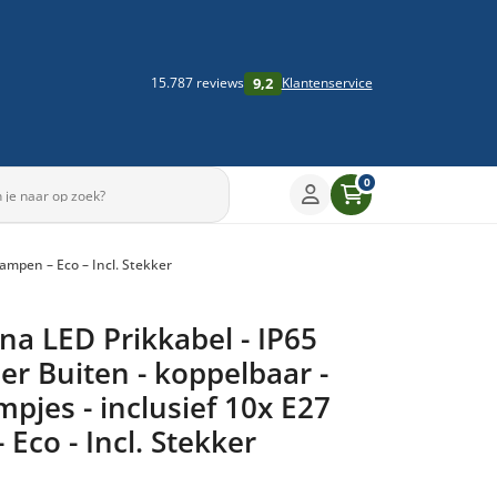
9,2
15.787 reviews
Klantenservice
0
ampen – Eco – Incl. Stekker
a LED Prikkabel - IP65
er Buiten - koppelbaar -
mpjes - inclusief 10x E27
 Eco - Incl. Stekker