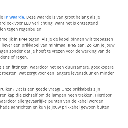
 de
IP waarde
.
Deze waarde is van groot belang als je
aard ook voor LED verlichting, want het is ontzettend
den tegen regenbuien.
amelijk in
IP44
tegen. Als je de kabel binnen wilt toepassen
ch liever een prikkabel van minimaal
IP65
aan. Zo kun je jouw
ngen zonder dat je hoeft te vrezen voor de werking van de
ndens of regen.
ls en fittingen, waardoor het een duurzamere, goedkopere
et roesten, wat zorgt voor een langere levensduur en minder
ruiken? Dat is een goede vraag! Onze prikkabels zijn
eren kap die zichzelf om de lampen heen trekken. Hierdoor
 waardoor alle ‘gevaarlijke’ punten van de kabel worden
ade aanrichten en kun je jouw prikkabel gewoon buiten