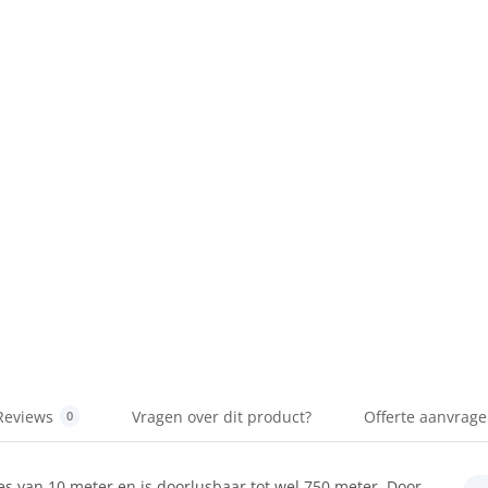
Reviews
Vragen over dit product?
Offerte aanvrag
0
es van 10 meter en is doorlusbaar tot wel 750 meter. Door