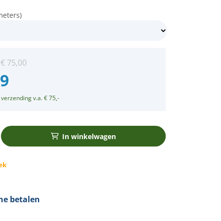
meters)
:
€
75,00
99
 verzending v.a. € 75,-
In winkelwagen
ek
ine betalen