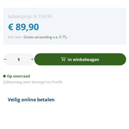
Adviesprijs:
€
159,95
€
89,90
Incl. btw
·
Gratis verzending v.a. € 75,-
Set
In winkelwagen
van
2
Op voorraad
stuks:
Maandag weer bezorgd via PostNL
LED
Paneel
–
Veilig online betalen
30×120
–
3000K
Warm
Wit