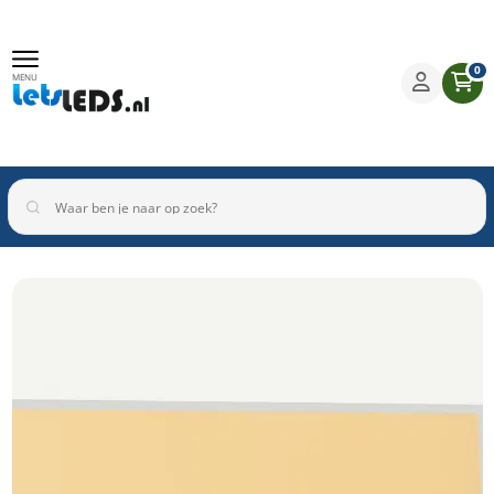
0
MENU
Binnenverlichting
Buitenverlichting
Armaturen
Inbouwspots