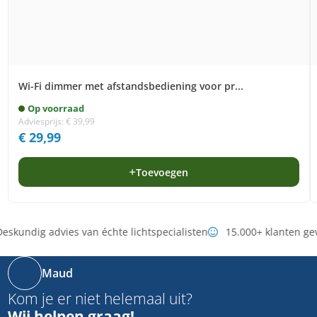
Wi-Fi dimmer met afstandsbediening voor pr...
Op voorraad
Adviesprijs:
€
39,99
€
29,99
Toevoegen
eskundig advies van échte lichtspecialisten
15.000+ klanten ge
Maud
Kom je er niet helemaal uit?
Wij helpen graag!