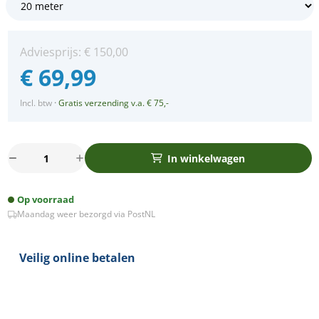
Adviesprijs:
€
150,00
€
69,99
Incl. btw
·
Gratis verzending v.a. € 75,-
20m
In winkelwagen
Arena
LED
Op voorraad
Prikkabel
Maandag weer bezorgd via PostNL
-
IP65
Lichtsnoer
Veilig online betalen
Buiten
-
koppelbaar
-