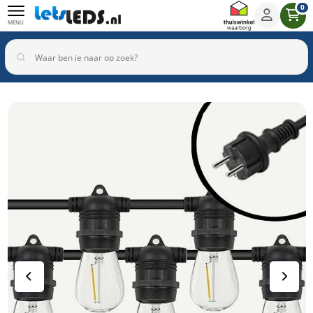
0
MENU
Binnenverlichting
Buitenverlichting
Armaturen
Inbouwspots