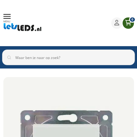
0
MENU
Binnenverlichting
Buitenverlichting
Armaturen
Inbouwspots