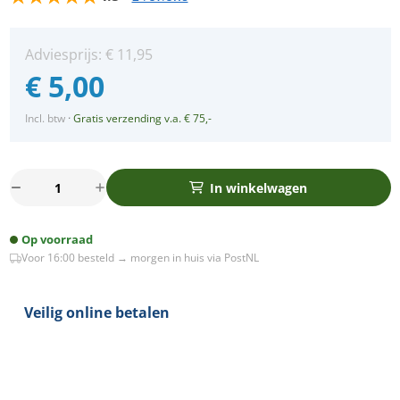
Adviesprijs:
€
11,95
€
5,00
Incl. btw
·
Gratis verzending v.a. € 75,-
Enkelvoudige
In winkelwagen
hotel
wissel-
Op voorraad
schakelaar
Voor 16:00 besteld → morgen in huis via PostNL
met
controlelampje
Oslo
Veilig online betalen
wit
aantal