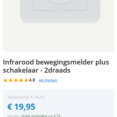
Infrarood bewegingsmelder plus
schakelaar - 2draads
4.8
44 reviews
Adviesprijs:
€
24,95
€
19,95
Incl. btw
·
Gratis verzending v.a. € 75,-