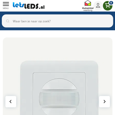
0
MENU
Binnenverlichting
Buitenverlichting
Armaturen
Inbouwspots