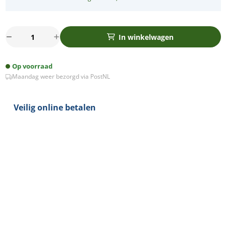
Infrarood
In winkelwagen
bewegingsmelder
plus
Op voorraad
schakelaar
Maandag weer bezorgd via PostNL
-
2draads
aantal
Veilig online betalen