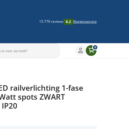
9,2
15.779 reviews
Klantenservice
0
D railverlichting 1-fase
Watt spots ZWART
 IP20