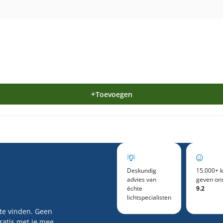
Toevoegen
Deskundig
15.000+ k
advies van
geven on
échte
9.2
lichtspecialisten
 te vinden. Geen
gratis met je mee