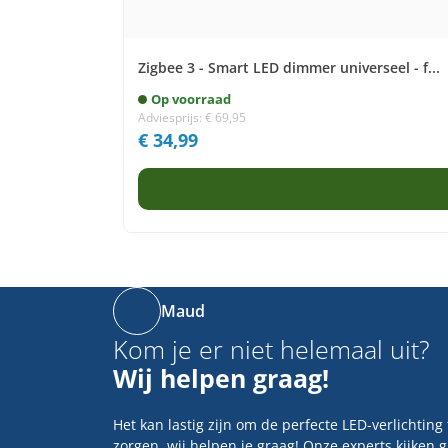
Zigbee 3 - Smart LED dimmer universeel - f...
Op voorraad
Adviesprijs:
€
69,95
€
34,99
Maud
Kom je er niet helemaal uit?
Wij helpen graag!
Het kan lastig zijn om de perfecte LED-verlichting
zorgen, wij helpen je graag! Onze experts kijken 