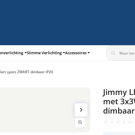
enverlichting
Slimme Verlichting
Accessoires
3Watt spots ZWART dimbaar IP20
turen
Inbouwspots
Jimmy LE
met 3x3
dimbaar