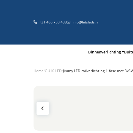
+31 486 750 438
info@letsleds.nl
Binnenverlichting
Buit
Home
/
GU10 LED
/
Jimmy LED railverlichting 1-fase met 3x
Binnenverlichting
Buitenverlichting
Arma