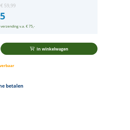
:
€
59,99
75
 verzending v.a. € 75,-
In winkelwagen
verbaar
ine betalen