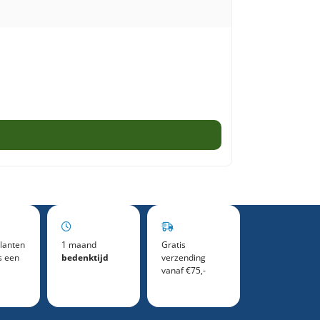
Wifi - Smart LED
Op voorraad
Adviesprijs:
€
59,95
€
29,99
lanten
1 maand
Gratis
s een
bedenktijd
verzending
vanaf €75,-