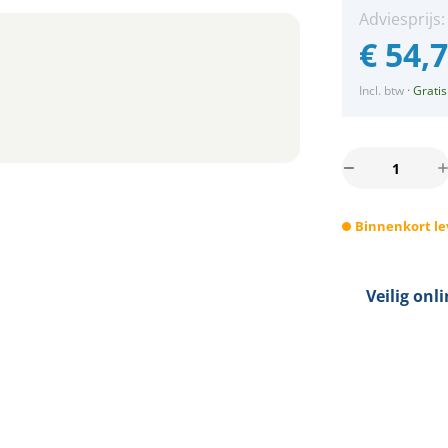
Adviesprijs
€
54,
Incl. btw
·
Gratis
Jimmy
LED
railverlichting
Binnenkort le
1-
fase
met
3x3Watt
Veilig onl
spots
ZWART
dimbaar
IP20
aantal