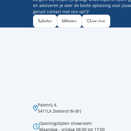
en adviseren je over de beste oplossing voor jouw
gerust contact met ons op!💡
Bellen
Mailen
Live chat
Palenrij 4,
5411LX Zeeland (N-Br)
Openingstijden showroom:
Maandag - vrijdag 08:00 tot 17:00