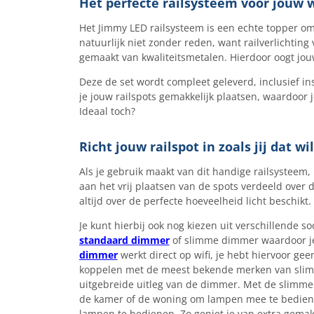
Het perfecte railsysteem voor jouw 
Het Jimmy LED railsysteem is een echte topper om 
natuurlijk niet zonder reden, want railverlichting 
gemaakt van kwaliteitsmetalen. Hierdoor oogt jouw 
Deze de set wordt compleet geleverd, inclusief i
je jouw railspots gemakkelijk plaatsen, waardoor j
Ideaal toch?
Richt jouw railspot in zoals jij dat wil
Als je gebruik maakt van dit handige railsysteem,
aan het vrij plaatsen van de spots verdeeld over de 
altijd over de perfecte hoeveelheid licht beschikt.
Je kunt hierbij ook nog kiezen uit verschillende s
standaard dimmer
of slimme dimmer waardoor je
dimmer
werkt direct op wifi, je hebt hiervoor ge
koppelen met de meest bekende merken van slimme
uitgebreide uitleg van de dimmer. Met de slimme v
de kamer of de woning om lampen mee te bedien
lampen te bedienen. Zo geniet je van extra gemak