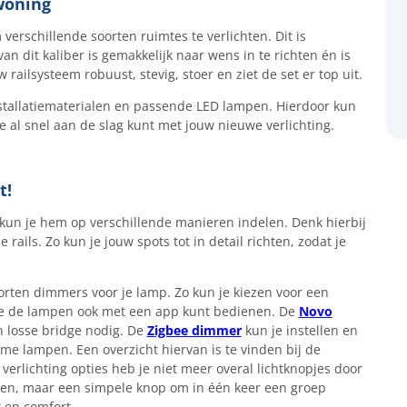
woning
verschillende soorten ruimtes te verlichten. Dit is
van dit kaliber is gemakkelijk naar wens in te richten én is
railsysteem robuust, stevig, stoer en ziet de set er top uit.
nstallatiematerialen en passende LED lampen. Hierdoor kun
e al snel aan de slag kunt met jouw nieuwe verlichting.
t!
 kun je hem op verschillende manieren indelen. Denk hierbij
rails. Zo kun je jouw spots tot in detail richten, zodat je
oorten dimmers voor je lamp. Zo kun je kiezen voor een
 de lampen ook met een app kunt bedienen. De
Novo
en losse bridge nodig. De
Zigbee dimmer
kun je instellen en
 lampen. Een overzicht hiervan is te vinden bij de
erlichting opties heb je niet meer overal lichtknopjes door
en, maar een simpele knop om in één keer een groep
 en comfort.