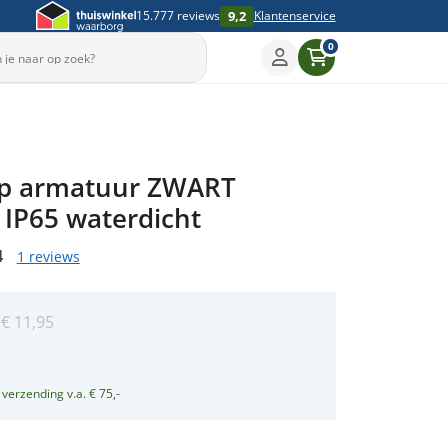
9,2
15.777 reviews
Klantenservice
0
Sleep om te draaien
p armatuur ZWART
▶
 IP65 waterdicht
4
1 reviews
:
€
11,95
5
 verzending v.a. € 75,-