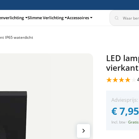
enverlichting
Slimme Verlichting
Accessoires
t IP65 waterdicht
turen
Inbouwspots
LED lam
360°
vierkant
Adviesprijs
€
7,9
Incl. btw
·
Gratis