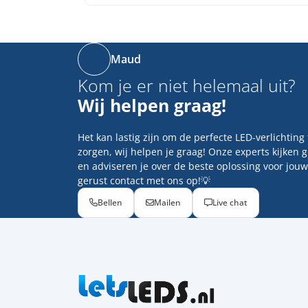
Maud
Kom je er niet helemaal uit?
Wij helpen graag!
Het kan lastig zijn om de perfecte LED-verlichting
zorgen, wij helpen je graag! Onze experts kijken 
en adviseren je over de beste oplossing voor jouw
gerust contact met ons op!💡
Bellen
Mailen
Live chat