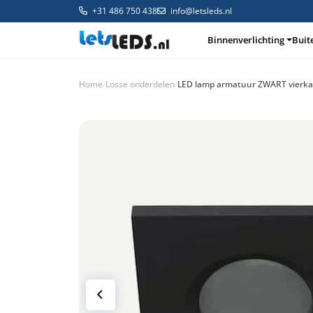
+31 486 750 438
info@letsleds.nl
Binnenverlichting
Buit
Home
/
Losse onderdelen
/
LED lamp armatuur ZWART vierkan
Binnenverlichting
Buitenverlichting
Arma