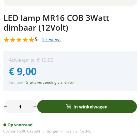
LED lamp MR16 COB 3Watt
dimbaar (12Volt)
5
1 reviews
Adviesprijs:
€
12,00
€
9,00
Incl. btw
·
Gratis verzending v.a. € 75,-
LED
In winkelwagen
lamp
MR16
Op voorraad
COB
Voor 16:00 besteld → morgen in huis via PostNL
3Watt
dimbaar