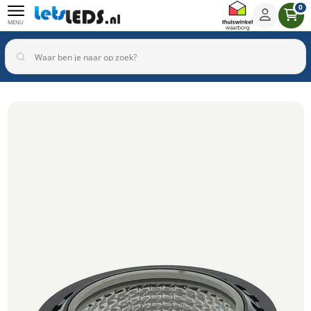
0
MENU
Binnenverlichting
Buitenverlichting
Armaturen
Inbouwspots