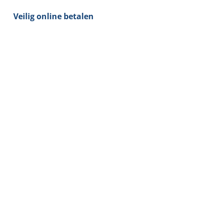
(12Volt)
Veilig online betalen
aantal