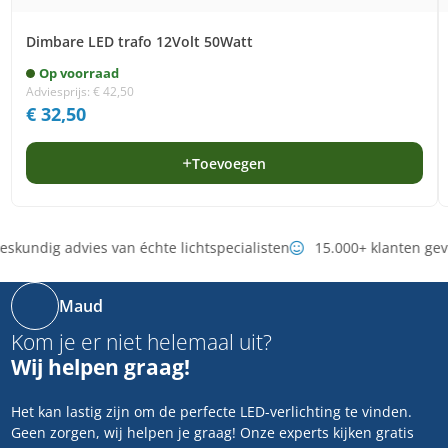
Dimbare LED trafo 12Volt 50Watt
Op voorraad
Adviesprijs:
€
42,50
€
32,50
Toevoegen
skundig advies van échte lichtspecialisten
15.000+ klanten ge
Maud
Kom je er niet helemaal uit?
Wij helpen graag!
Het kan lastig zijn om de perfecte LED-verlichting te vinden.
Geen zorgen, wij helpen je graag! Onze experts kijken gratis