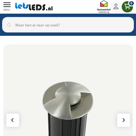
0
MENU
Binnenverlichting
Buitenverlichting
Armaturen
Inbouwspots