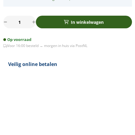
Rota
In winkelwagen
LED
mini
Op voorraad
grondspot
Voor 16:00 besteld → morgen in huis via PostNL
1Watt
RVS
304
Veilig online betalen
rond
dubbel
IP65
aantal