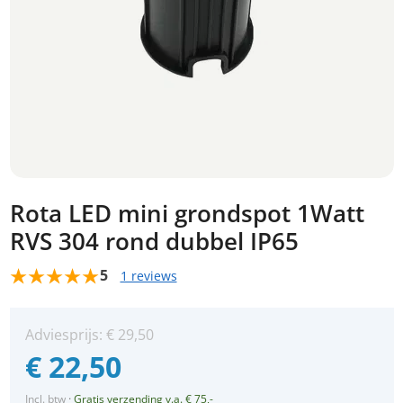
Rota LED mini grondspot 1Watt
RVS 304 rond dubbel IP65
5
1 reviews
Adviesprijs:
€
29,50
€
22,50
Incl. btw
·
Gratis verzending v.a. € 75,-