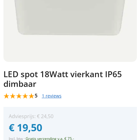
LED spot 18Watt vierkant IP65
dimbaar
5
1 reviews
Adviesprijs:
€
24,50
€
19,50
Incl. btw
·
Gratis verzending v.a. € 75,-