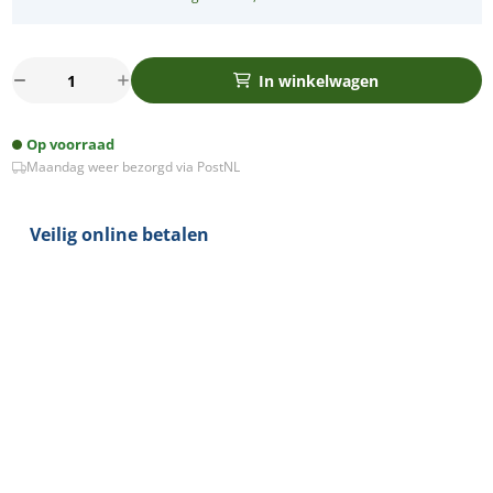
LED
In winkelwagen
spot
18Watt
Op voorraad
vierkant
Maandag weer bezorgd via PostNL
IP65
dimbaar
aantal
Veilig online betalen