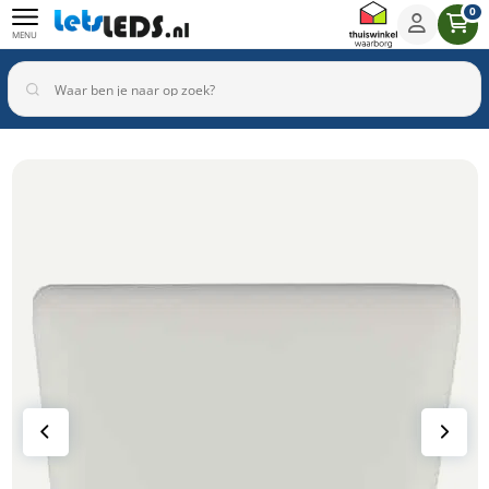
0
MENU
Binnenverlichting
Buitenverlichting
Armaturen
Inbouwspots