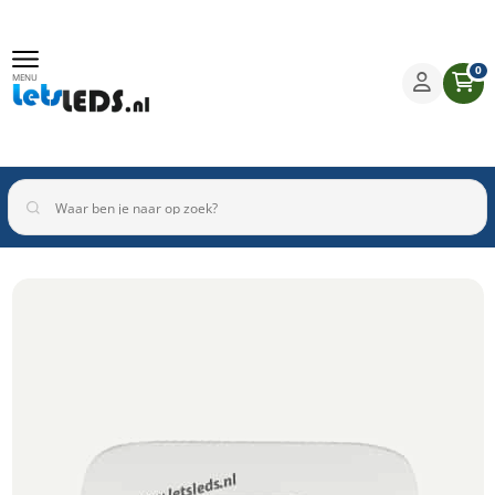
0
MENU
Binnenverlichting
Buitenverlichting
Armaturen
Inbouwspots