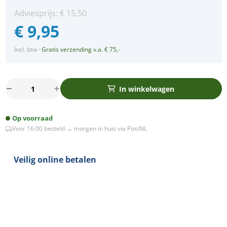
Adviesprijs:
€
15,50
€
9,95
Incl. btw
·
Gratis verzending v.a. € 75,-
LED
In winkelwagen
spot
GU10
Op voorraad
4Watt
Voor 16:00 besteld → morgen in huis via PostNL
vierkant
WIT
dimbaar
Veilig online betalen
aantal