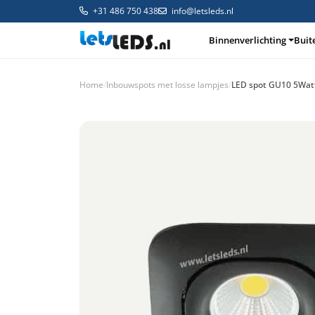
+31 486 750 438
info@letsleds.nl
Binnenverlichting
Buit
Home
/
Inbouwspots met losse lampjes
/
LED spot GU10 5Wat
Binnenverlichting
Buitenverlichting
Arma