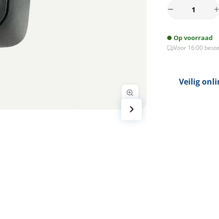
LED
spot
GU10
Op voorraad
5Watt
Voor 16:00 beste
COB
vierkant
ZWART
dimbaar
Veilig onl
aantal