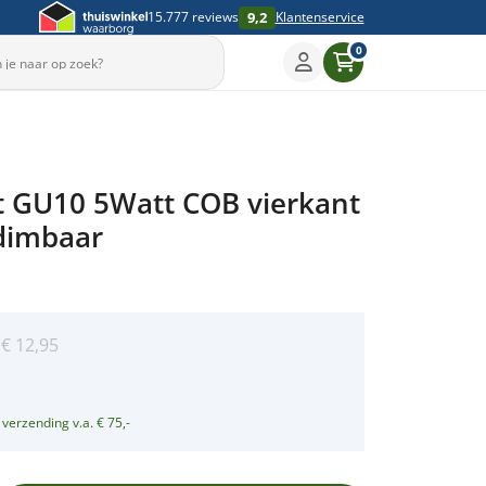
9,2
15.777 reviews
Klantenservice
0
Sleep om te draaien
t GU10 5Watt COB vierkant
▶
dimbaar
:
€
12,95
5
 verzending v.a. € 75,-