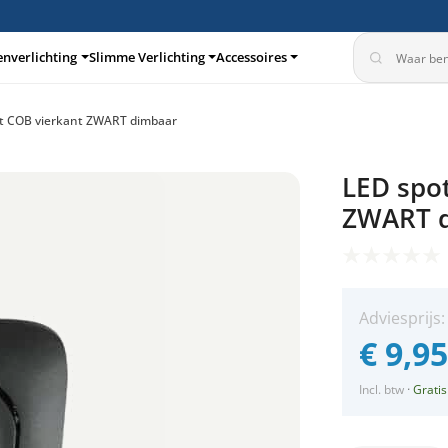
enverlichting
Slimme Verlichting
Accessoires
t COB vierkant ZWART dimbaar
turen
Inbouwspots
LED spo
360°
ZWART 
Adviesprijs
€
9,9
Incl. btw
·
Gratis