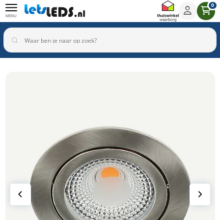
0
MENU
Binnenverlichting
Buitenverlichting
Armaturen
Inbouwspots