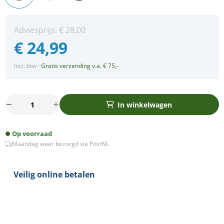
Adviesprijs:
€
28,00
€
24,99
Incl. btw
·
Gratis verzending v.a. € 75,-
Bella
In winkelwagen
Ondiepe
LED
Op voorraad
spot
Maandag weer bezorgd via PostNL
kantelbaar
5Watt
rond
Veilig online betalen
NIKKEL
IP65
dimbaar
aantal