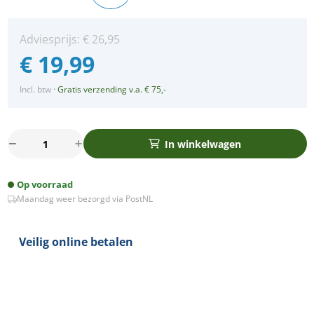
Adviesprijs:
€
26,95
€
19,99
Incl. btw
·
Gratis verzending v.a. € 75,-
Bella
In winkelwagen
Ondiepe
LED
Op voorraad
spot
Maandag weer bezorgd via PostNL
kantelbaar
5Watt
rond
Veilig online betalen
ZWART
dimbaar
aantal