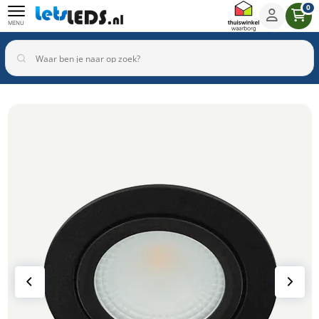
0
MENU
Binnenverlichting
Buitenverlichting
Armaturen
Inbouwspots