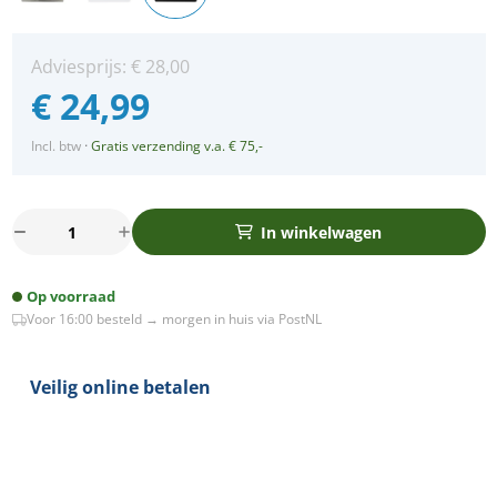
Adviesprijs:
€
28,00
€
24,99
Incl. btw
·
Gratis verzending v.a. € 75,-
Bella
In winkelwagen
Ondiepe
LED
Op voorraad
spot
Voor 16:00 besteld → morgen in huis via PostNL
kantelbaar
5Watt
vierkant
Veilig online betalen
ZWART
IP65
dimbaar
aantal