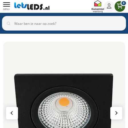
0
MENU
Binnenverlichting
Buitenverlichting
Armaturen
Inbouwspots