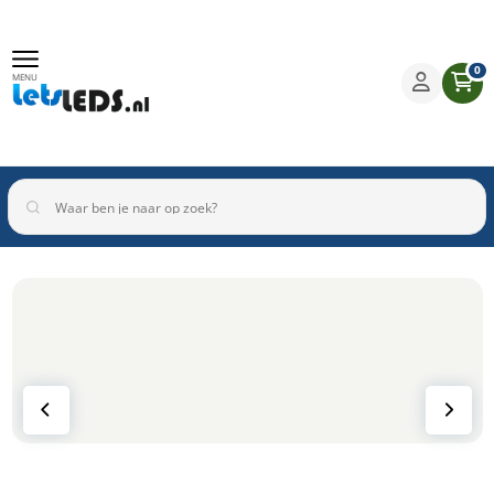
0
MENU
Binnenverlichting
Buitenverlichting
Armaturen
Inbouwspots