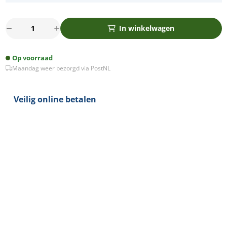
Bella
In winkelwagen
Ondiepe
LED
Op voorraad
spot
Maandag weer bezorgd via PostNL
kantelbaar
7Watt
vierkant
Veilig online betalen
NIKKEL
IP65
dimbaar
-
dim
to
warm
-
interne
driver
aantal