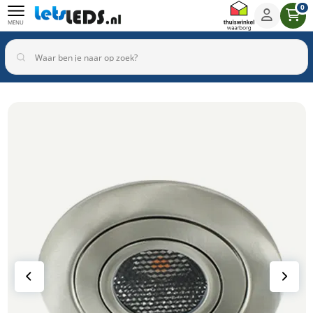
0
MENU
Binnenverlichting
Buitenverlichting
Armaturen
Inbouwspots