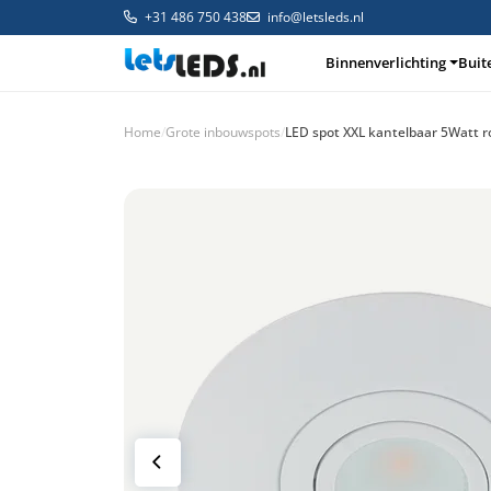
+31 486 750 438
info@letsleds.nl
Binnenverlichting
Buit
Home
/
Grote inbouwspots
/
LED spot XXL kantelbaar 5Watt r
Binnenverlichting
Buitenverlichting
Arma