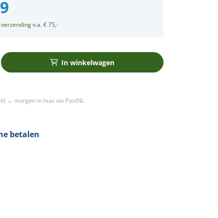
99
 verzending v.a. € 75,-
In winkelwagen
ld → morgen in huis via PostNL
ine betalen