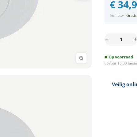
€
34,
Incl. btw
·
Gratis
LED
spot
XXL
Op voorraad
kantelbaar
Voor 16:00 beste
5Watt
rond
WIT
IP65
Veilig onl
dimbaar
aantal