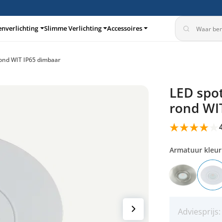
enverlichting
Slimme Verlichting
Accessoires
ond WIT IP65 dimbaar
turen
Inbouwspots
LED spo
rond WI
Armatuur kleur
Adviesprijs