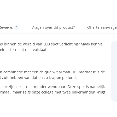
Reviews
Vragen over dit product?
Offerte aanvrag
1
ens binnen de wereld van LED spot verlichting? Maak kennis
iner formaat niet volstaat!
 in combinatie met een chique wit armatuur. Daarnaast is de
st zult hebben van dat oh zo krappe plafond.
maar zijn zeker niet minder wendbaar. Deze spot is namelijk
ormaal, maar zelfs onze collega met twee linkerhanden krijgt