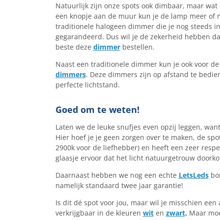
Natuurlijk zijn onze spots ook dimbaar, maar wat h
een knopje aan de muur kun je de lamp meer of m
traditionele halogeen dimmer die je nog steeds in
gegarandeerd. Dus wil je de zekerheid hebben d
beste deze
dimmer
bestellen.
Naast een traditionele dimmer kun je ook voor de
dimmers
. Deze dimmers zijn op afstand te bedi
perfecte lichtstand.
Goed om te weten!
Laten we de leuke snufjes even opzij leggen, want d
Hier hoef je je geen zorgen over te maken, de spot
2900k voor de liefhebber) en heeft een zeer resp
glaasje ervoor dat het licht natuurgetrouw doorko
Daarnaast hebben we nog een echte
LetsLeds
bon
namelijk standaard twee jaar garantie!
Is dit dé spot voor jou, maar wil je misschien ee
verkrijgbaar in de kleuren
wit
en
zwart
.
Maar moch