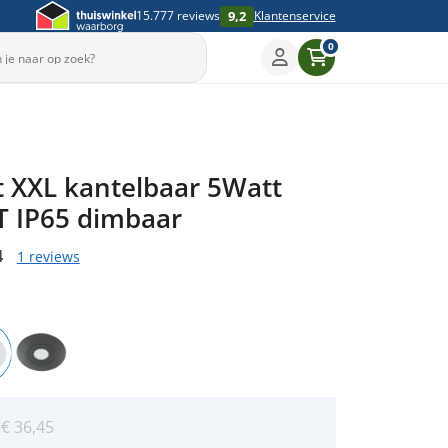
9,2
15.777 reviews
Klantenservice
0
t XXL kantelbaar 5Watt
T IP65 dimbaar
4
1 reviews
:
€
36,45