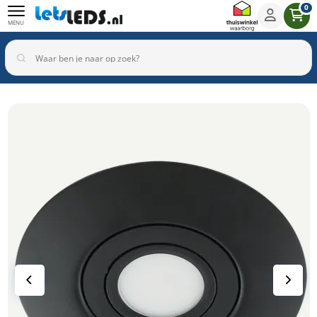
0
MENU
Binnenverlichting
Buitenverlichting
Armaturen
Inbouwspots