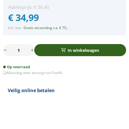
Adviesprijs:
€
36,45
€
34,99
Incl. btw
·
Gratis verzending v.a. € 75,-
LED
In winkelwagen
spot
XXL
Op voorraad
kantelbaar
Maandag weer bezorgd via PostNL
5Watt
rond
ZWART
Veilig online betalen
IP65
dimbaar
aantal