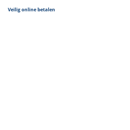
aantal
Veilig online betalen