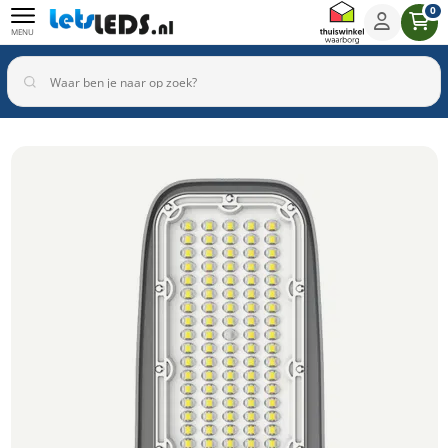
0
MENU
Binnenverlichting
Buitenverlichting
Armaturen
Inbouwspots