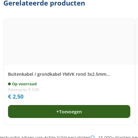
Gerelateerde producten
Buitenkabel / grondkabel YMVK rond 3x2.5mm...
Op voorraad
Adviesprijs:
€
3,00
€
2,50
Toevoegen
eskundig advies van échte lichtspecialisten
15.000+ klanten ge