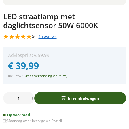
LED straatlamp met
daglichtsensor 50W 6000K
5
1 reviews
Adviesprijs:
€
59,99
€
39,99
Incl. btw
·
Gratis verzending v.a. € 75,-
LED
In winkelwagen
straatlamp
met
Op voorraad
daglichtsensor
Maandag weer bezorgd via PostNL
50W
6000K