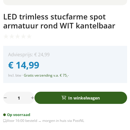
LED trimless stucfarme spot
armatuur rond WIT kantelbaar
Adviesprijs:
€
24,99
€
14,99
Incl. btw
·
Gratis verzending v.a. € 75,-
LED
In winkelwagen
trimless
stucfarme
Op voorraad
spot
Voor 16:00 besteld → morgen in huis via PostNL
armatuur
rond