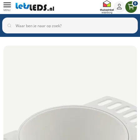
0
MENU
Binnenverlichting
Buitenverlichting
Armaturen
Inbouwspots