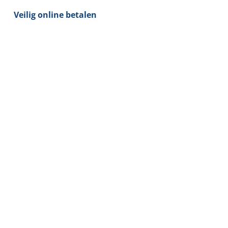
WIT
Veilig online betalen
kantelbaar
aantal