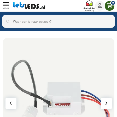
0
MENU
Binnenverlichting
Buitenverlichting
Armaturen
Inbouwspots