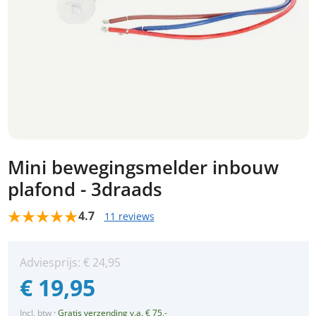
Mini bewegingsmelder inbouw
plafond - 3draads
4.7
11 reviews
Adviesprijs:
€
24,95
€
19,95
Incl. btw
·
Gratis verzending v.a. € 75,-