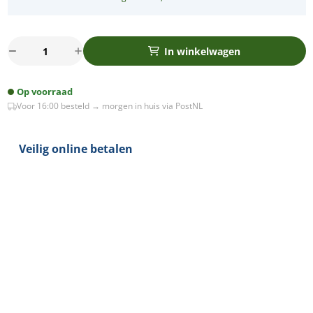
Mini
In winkelwagen
bewegingsmelder
inbouw
Op voorraad
plafond
Voor 16:00 besteld → morgen in huis via PostNL
-
3draads
aantal
Veilig online betalen