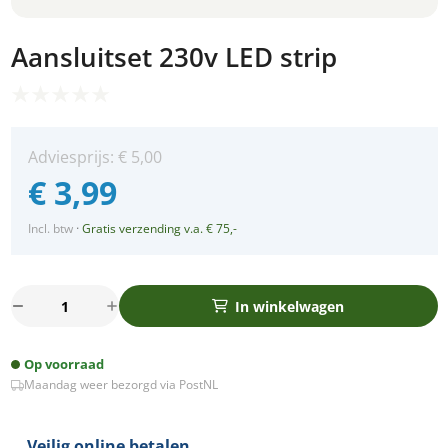
Aansluitset 230v LED strip
Adviesprijs:
€
5,00
€
3,99
Incl. btw
·
Gratis verzending v.a. € 75,-
Aansluitset
In winkelwagen
230v
LED
Op voorraad
strip
Maandag weer bezorgd via PostNL
aantal
Veilig online betalen