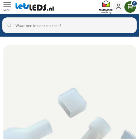
0
MENU
Binnenverlichting
Buitenverlichting
Armaturen
Inbouwspots