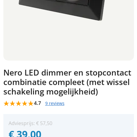
Nero LED dimmer en stopcontact
combinatie compleet (met wissel
schakeling mogelijkheid)
4.7
9 reviews
Adviesprijs:
€
57,50
€
39,00