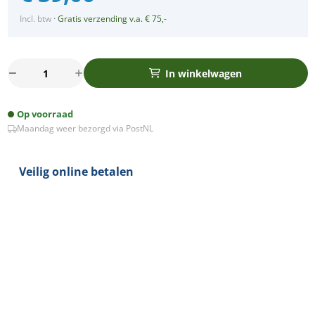
Incl. btw
·
Gratis verzending v.a. € 75,-
Nero
In winkelwagen
LED
dimmer
Op voorraad
en
Maandag weer bezorgd via PostNL
stopcontact
combinatie
compleet
Veilig online betalen
(met
wissel
schakeling
mogelijkheid)
aantal