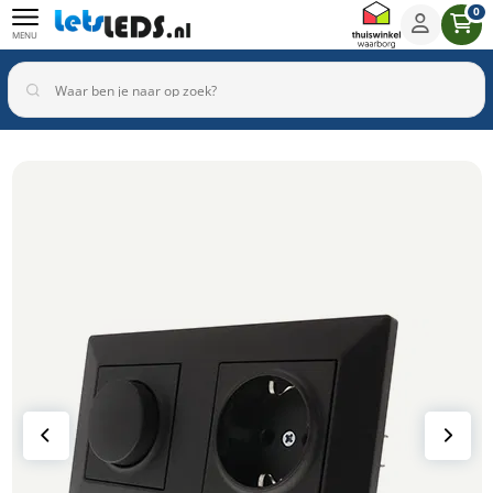
0
MENU
Binnenverlichting
Buitenverlichting
Armaturen
Inbouwspots