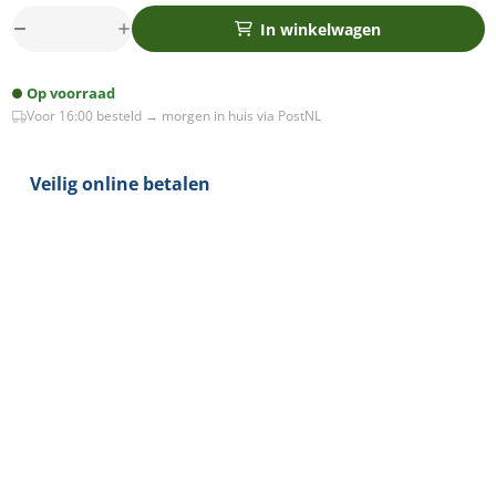
In winkelwagen
Bedlamp
Wandlamp
Leeslamp
Op voorraad
Oplaadbaar
Voor 16:00 besteld → morgen in huis via PostNL
CCT
LED
3Watt
Veilig online betalen
ZWART
-
Teddy
stof
crème
aantal