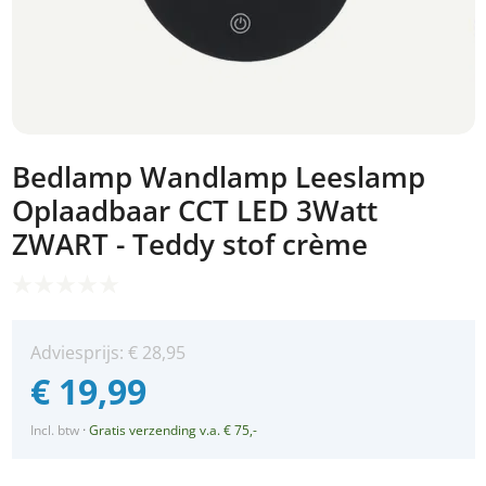
Bedlamp Wandlamp Leeslamp
Oplaadbaar CCT LED 3Watt
ZWART - Teddy stof crème
Adviesprijs:
€
28,95
€
19,99
Incl. btw
·
Gratis verzending v.a. € 75,-