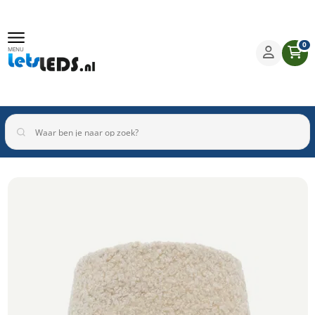
0
MENU
Binnenverlichting
Buitenverlichting
Armaturen
Inbouwspots