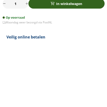
Philips
In winkelwagen
LED
GLS
Op voorraad
E27
Maandag weer bezorgd via PostNL
8-
60Watt
mat
Veilig online betalen
aantal