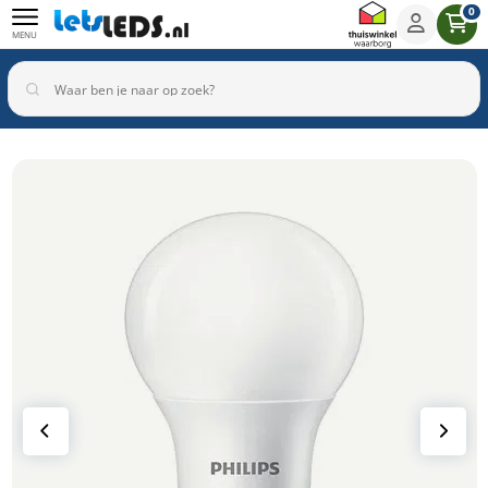
0
MENU
Binnenverlichting
Buitenverlichting
Armaturen
Inbouwspots