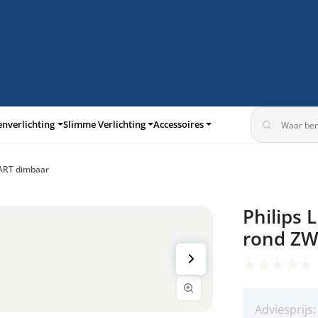
enverlichting
Slimme Verlichting
Accessoires
WART dimbaar
turen
Inbouwspots
Philips 
360°
rond ZW
Adviesprijs