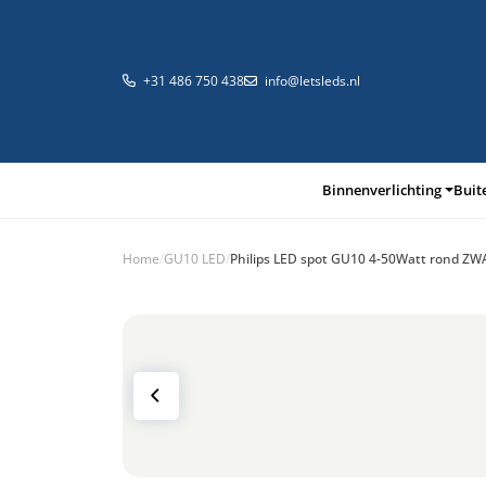
+31 486 750 438
info@letsleds.nl
Binnenverlichting
Buit
Home
/
GU10 LED
/
Philips LED spot GU10 4-50Watt rond Z
Binnenverlichting
Buitenverlichting
Arma