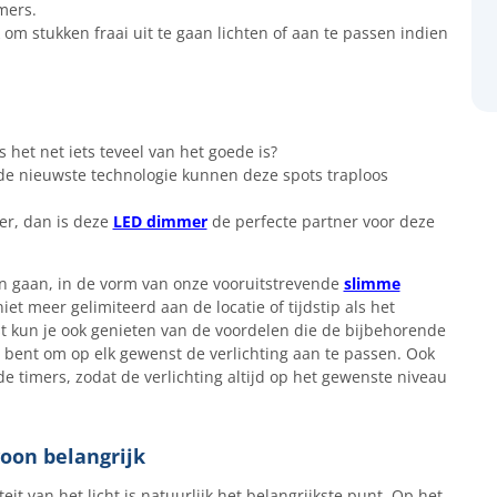
mers.
k om stukken fraai uit te gaan lichten of aan te passen indien
s het net iets teveel van het goede is?
 de nieuwste technologie kunnen deze spots traploos
er, dan is deze
LED dimmer
de perfecte partner voor deze
n gaan, in de vorm van onze vooruitstrevende
slimme
t meer gelimiteerd aan de locatie of tijdstip als het
 kun je ook genieten van de voordelen die de bijbehorende
t bent om op elk gewenst de verlichting aan te passen. Ook
 timers, zodat de verlichting altijd op het gewenste niveau
woon belangrijk
it van het licht is natuurlijk het belangrijkste punt. Op het