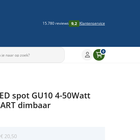
9,2
15.780 reviews
Klantenservice
0
Sleep om te draaien
LED spot GU10 4-50Watt
▶
ART dimbaar
:
€
20,50