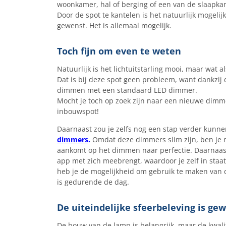
woonkamer, hal of berging of een van de slaapka
Door de spot te kantelen is het natuurlijk mogelij
gewenst. Het is allemaal mogelijk.
Toch fijn om even te weten
Natuurlijk is het lichtuitstarling mooi, maar wat al
Dat is bij deze spot geen probleem, want dankzij
dimmen met een standaard LED dimmer.
Mocht je toch op zoek zijn naar een nieuwe dimm
inbouwspot!
Daarnaast zou je zelfs nog een stap verder kunne
dimmers
.
Omdat deze dimmers slim zijn, ben je nie
aankomt op het dimmen naar perfectie. Daarnaast
app met zich meebrengt, waardoor je zelf in staa
heb je de mogelijkheid om gebruik te maken van de
is gedurende de dag.
De uiteindelijke sfeerbeleving is ge
De bouw van de lamp is belangrijk, maar de kwalite