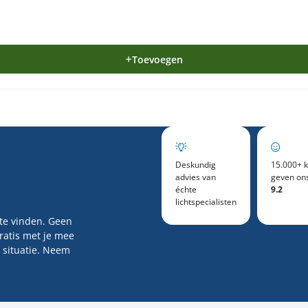
Toevoegen
Deskundig
15.000+ k
advies van
geven on
échte
9.2
lichtspecialisten
 te vinden. Geen
gratis met je mee
 situatie. Neem