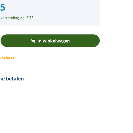
95
 verzending v.a. € 75,-
In winkelwagen
verbaar
ine betalen