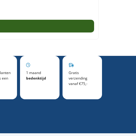
Adviesprijs:
€
53,50
€
32,50
lanten
1 maand
Gratis
s een
bedenktijd
verzending
vanaf €75,-