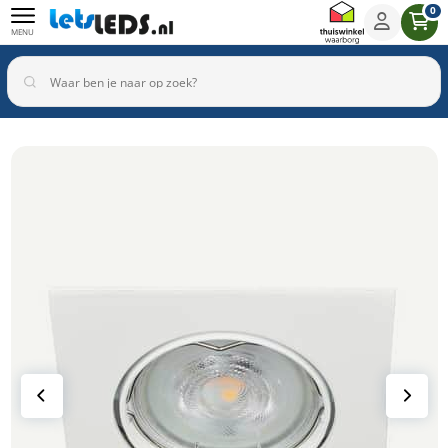
0
MENU
Binnenverlichting
Buitenverlichting
Armaturen
Inbouwspots