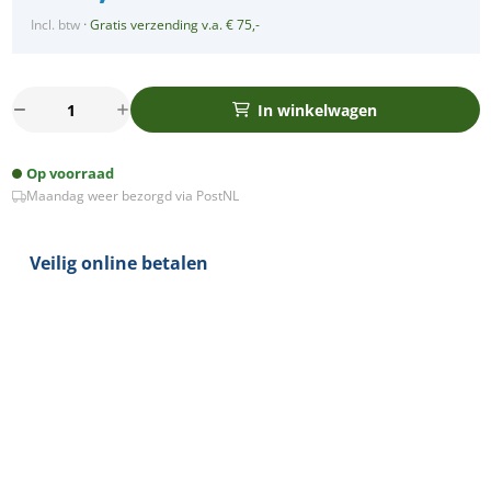
Incl. btw
·
Gratis verzending v.a. € 75,-
Philips
In winkelwagen
LED
spot
Op voorraad
WIT
Maandag weer bezorgd via PostNL
kantelbaar
GU10
2.8-
Veilig online betalen
35Watt
vierkant
dimbaar
dimtone
aantal