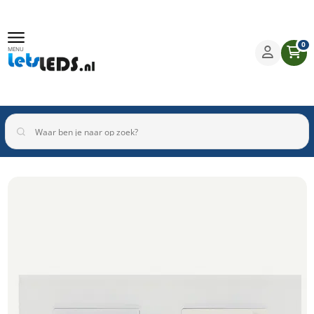
0
MENU
Binnenverlichting
Buitenverlichting
Armaturen
Inbouwspots