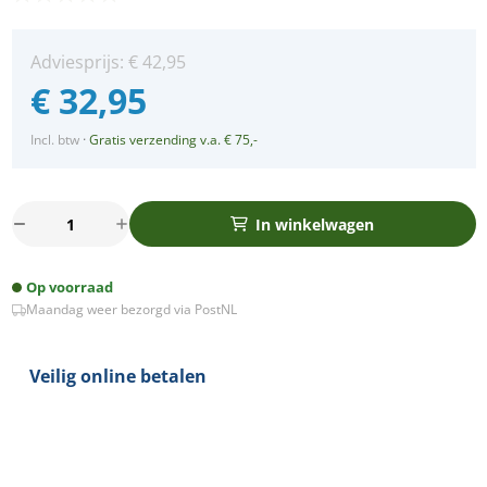
Adviesprijs:
€
42,95
€
32,95
Incl. btw
·
Gratis verzending v.a. € 75,-
Rome
In winkelwagen
Smart
wit-
Op voorraad
glas
Maandag weer bezorgd via PostNL
stopcontact
en
traplampje
Veilig online betalen
combinatie
compleet
aantal