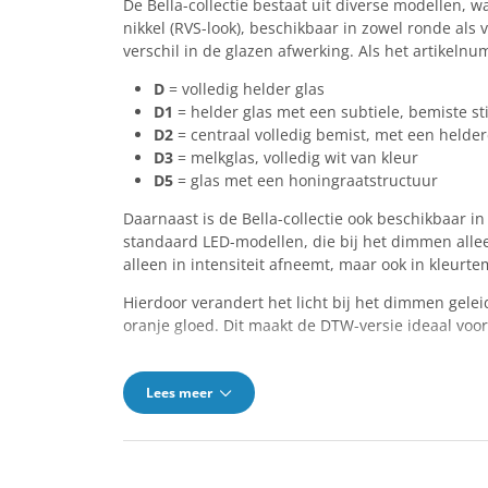
De Bella-collectie bestaat uit diverse modellen, w
nikkel (RVS-look), beschikbaar in zowel ronde als 
verschil in de glazen afwerking. Als het artikelnu
D
= volledig helder glas
D1
= helder glas met een subtiele, bemiste st
D2
= centraal volledig bemist, met een helde
D3
= melkglas, volledig wit van kleur
D5
= glas met een honingraatstructuur
Daarnaast is de Bella-collectie ook beschikbaar i
standaard LED-modellen, die bij het dimmen allee
alleen in intensiteit afneemt, maar ook in kleur
Hierdoor verandert het licht bij het dimmen geleid
oranje gloed. Dit maakt de DTW-versie ideaal voo
Lees meer