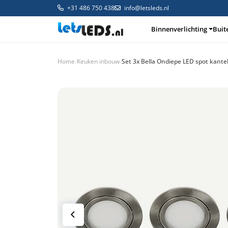
+31 486 750 438
info@letsleds.nl
Binnenverlichting
Buit
Home
/
Keuken inbouw
/
Set 3x Bella Ondiepe LED spot kant
Binnenverlichting
Buitenverlichting
Arma