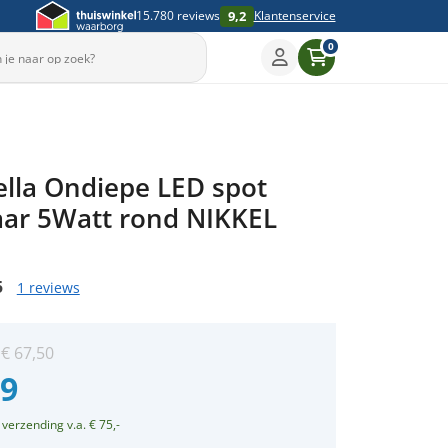
9,2
15.780 reviews
Klantenservice
0
Sleep om te draaien
ella Ondiepe LED spot
▶
aar 5Watt rond NIKKEL
5
1 reviews
:
€
67,50
99
 verzending v.a. € 75,-