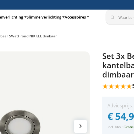
enverlichting
Slimme Verlichting
Accessoires
elbaar 5Watt rond NIKKEL dimbaar
turen
Inbouwspots
Set 3x B
360°
kantelb
dimbaar
Adviesprijs
€
54,
Incl. btw
·
Gratis