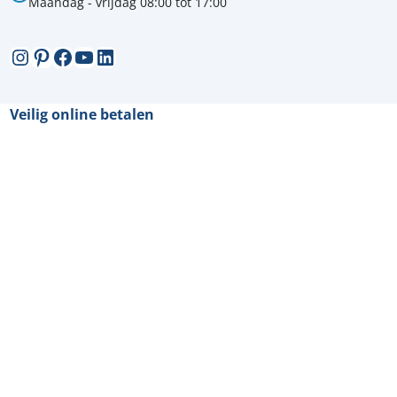
Maandag - vrijdag 08:00 tot 17:00
Instagram
Pinterest
Facebook
YouTube
LinkedIn
Veilig online betalen