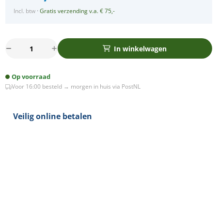
Incl. btw
·
Gratis verzending v.a. € 75,-
Set
In winkelwagen
3x
Bella
Op voorraad
Ondiepe
Voor 16:00 besteld → morgen in huis via PostNL
LED
spot
kantelbaar
Veilig online betalen
5Watt
rond
ZWART
dimbaar
aantal