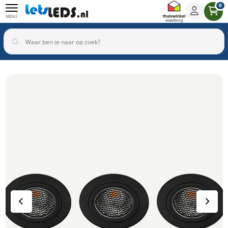
0
MENU
Binnenverlichting
Buitenverlichting
Armaturen
Inbouwspots