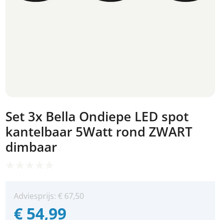
Set 3x Bella Ondiepe LED spot
kantelbaar 5Watt rond ZWART
dimbaar
Adviesprijs:
€
67,50
€
54,99