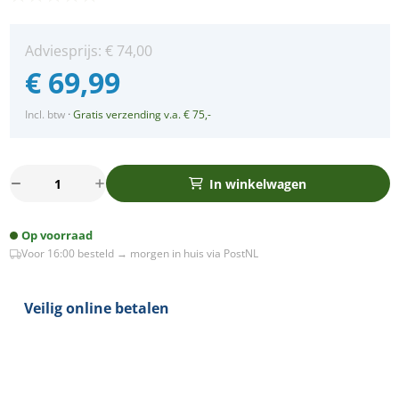
Adviesprijs:
€
74,00
€
69,99
Incl. btw
·
Gratis verzending v.a. € 75,-
Set
In winkelwagen
3x
Bella
Op voorraad
Ondiepe
Voor 16:00 besteld → morgen in huis via PostNL
LED
spot
kantelbaar
Veilig online betalen
5Watt
vierkant
WIT
IP65
dimbaar