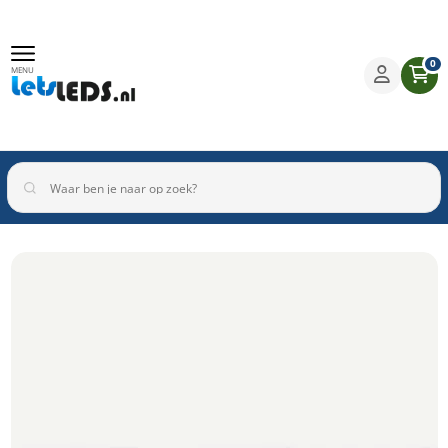
0
MENU
Binnenverlichting
Buitenverlichting
Armaturen
Inbouwspots