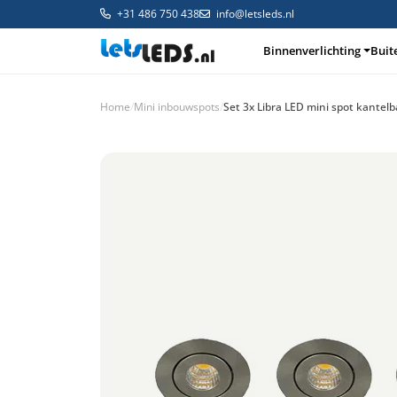
+31 486 750 438
info@letsleds.nl
Binnenverlichting
Buit
Home
/
Mini inbouwspots
/
Set 3x Libra LED mini spot kante
Binnenverlichting
Buitenverlichting
Arma