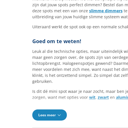
zijn dat jouw spots perfect dimmen? Bestel dan m
deze spots met een van onze
slimme dimmers
te
uitbreiding van jouw huidige slimme systeem wat 
Uiteraard werkt de spot ook op een normale schak
Goed om te weten!
Leuk al die technische opties, maar uiteindelijk wi
maar geen zorgen over, de spots zijn van oerdegel
lichtopbrengst. Halogeenspotjes gewend? Daarmee
meer voordelen met zich mee, want naast het di
klinkt, is het ontzettend simpel. Zo simpel dat z
gebruiken.
Is dit dé mini spot waar je naar zocht, maar ben 
zorgen, want met opties voor
wit
,
zwart
en
alumi
Lees meer