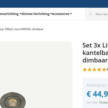
enverlichting
Slimme Verlichting
Accessoires
lbaar 3Watt rond NIKKEL dimbaar
turen
Inbouwspots
Set 3x L
360°
kantelb
dimbaar
Adviesprijs
€
44,
Incl. btw
·
Gratis