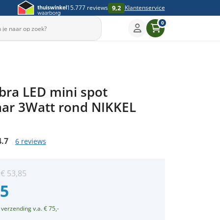
9,2
15.777 reviews
Klantenservice
0
Sleep om te draaien
ibra LED mini spot
▶
aar 3Watt rond NIKKEL
4.7
6 reviews
:
€
53,85
95
 verzending v.a. € 75,-