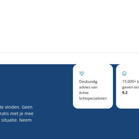
Deskundig
15.000+ k
advies van
geven on
échte
9.2
lichtspecialisten
 te vinden. Geen
gratis met je mee
 situatie. Neem