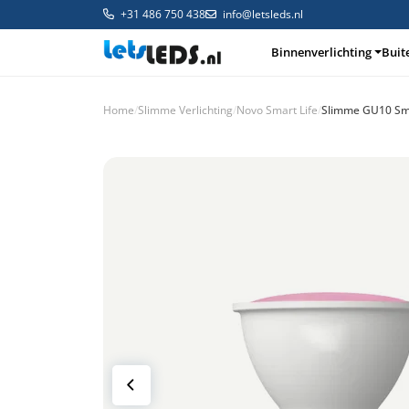
+31 486 750 438
info@letsleds.nl
Binnenverlichting
Buit
Home
/
Slimme Verlichting
/
Novo Smart Life
/
Slimme GU10 Sm
Binnenverlichting
Buitenverlichting
Arma