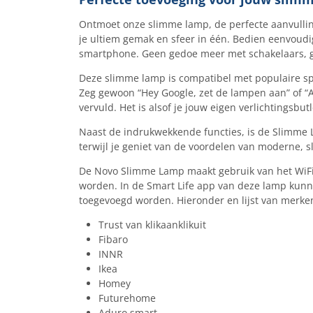
Ontmoet onze slimme lamp, de perfecte aanvulli
je ultiem gemak en sfeer in één. Bedien eenvoudig 
smartphone. Geen gedoe meer met schakelaars, 
Deze slimme lamp is compatibel met populaire sp
Zeg gewoon “Hey Google, zet de lampen aan” of “Al
vervuld. Het is alsof je jouw eigen verlichtingsbutl
Naast de indrukwekkende functies, is de Slimme 
terwijl je geniet van de voordelen van moderne, s
De Novo Slimme Lamp maakt gebruik van het WiFi 
worden. In de Smart Life app van deze lamp kunn
toegevoegd worden. Hieronder en lijst van merke
Trust van klikaanklikuit
Fibaro
INNR
Ikea
Homey
Futurehome
Aduro smart