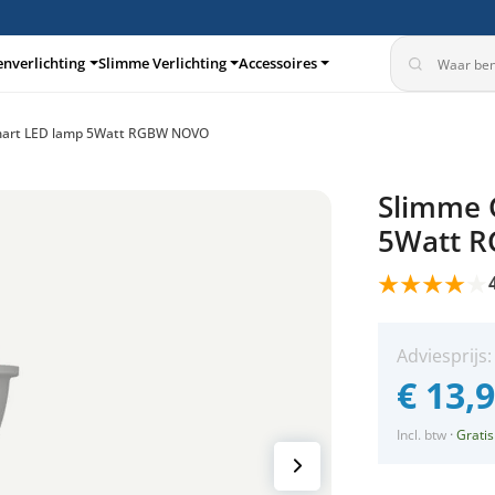
enverlichting
Slimme Verlichting
Accessoires
art LED lamp 5Watt RGBW NOVO
turen
Inbouwspots
Slimme 
5Watt 
Adviesprijs
€
13,
Incl. btw
·
Gratis