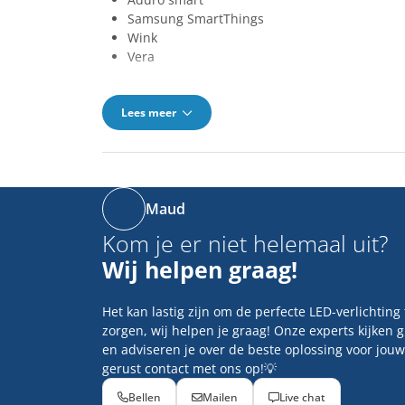
Samsung SmartThings
Wink
Vera
Lees meer
Maud
Kom je er niet helemaal uit?
Wij helpen graag!
Het kan lastig zijn om de perfecte LED-verlichting
zorgen, wij helpen je graag! Onze experts kijken 
en adviseren je over de beste oplossing voor jouw
gerust contact met ons op!💡
Bellen
Mailen
Live chat