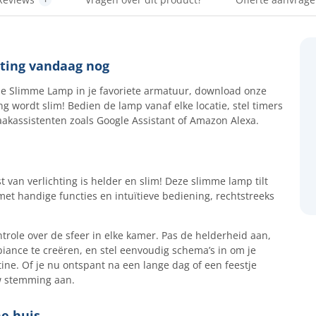
hting vandaag nog
ef de Slimme Lamp in je favoriete armatuur, download onze
ng wordt slim! Bedien de lamp vanaf elke locatie, stel timers
aakassistenten zoals Google Assistant of Amazon Alexa.
an verlichting is helder en slim! Deze slimme lamp tilt
et handige functies en intuïtieve bediening, rechtstreeks
role over de sfeer in elke kamer. Pas de helderheid aan,
iance te creëren, en stel eenvoudig schema’s in om je
tine. Of je nu ontspant na een lange dag of een feestje
w stemming aan.
e huis