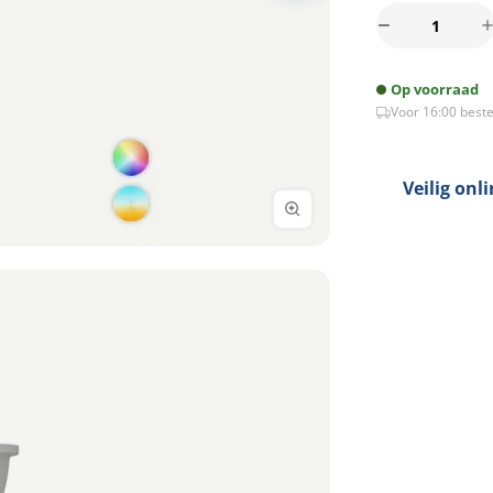
Slimme
GU10
Smart
Op voorraad
LED
Voor 16:00 beste
lamp
5Watt
RGBW
NOVO
Veilig onl
aantal