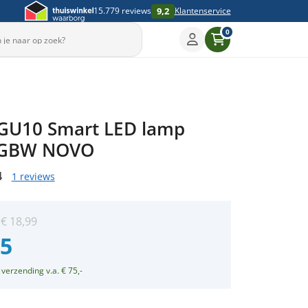
9,2
15.779 reviews
Klantenservice
0
GU10 Smart LED lamp
RGBW NOVO
4
1 reviews
:
€
18,99
95
 verzending v.a. € 75,-