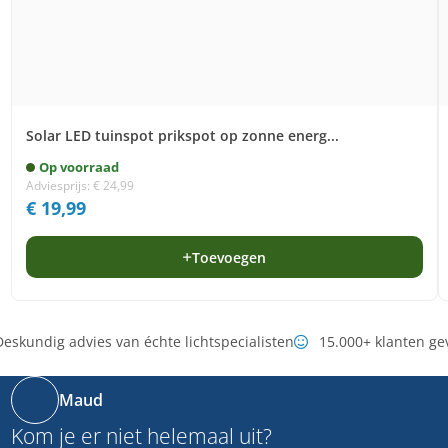
Solar LED tuinspot prikspot op zonne energ...
Op voorraad
Adviesprijs:
€
24,99
€
19,99
Toevoegen
eskundig advies van échte lichtspecialisten
15.000+ klanten ge
Maud
Kom je er niet helemaal uit?