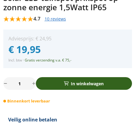
zonne energie 1,5Watt IP65
4.7
10 reviews
Adviesprijs:
€
24,95
€
19,95
Incl. btw
·
Gratis verzending v.a. € 75,-
Solar
In winkelwagen
LED
tuinspot
Binnenkort leverbaar
prikspot
op
zonne
Veilig online betalen
energie
1,5Watt
IP65