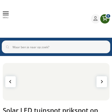
0
MENU
Binnenverlichting
Buitenverlichting
Armaturen
Inbouwspots
Solar LED tuinspot prikspot op