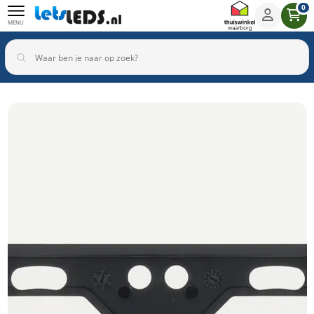
0
MENU
Binnenverlichting
Buitenverlichting
Armaturen
Inbouwspots