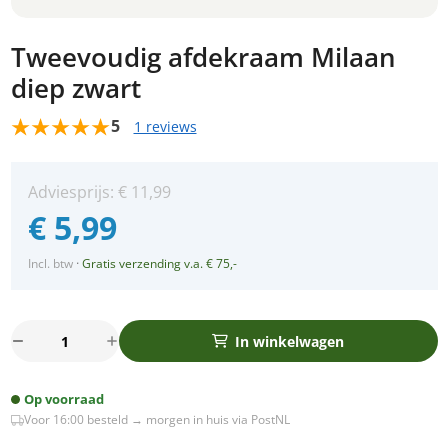
Tweevoudig afdekraam Milaan
diep zwart
5
1 reviews
Adviesprijs:
€
11,99
€
5,99
Incl. btw
·
Gratis verzending v.a. € 75,-
Tweevoudig
In winkelwagen
afdekraam
Milaan
Op voorraad
diep
Voor 16:00 besteld → morgen in huis via PostNL
zwart
aantal