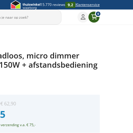
9,2
15.770 reviews
Klantenservice
0
Sleep om te draaien
aadloos, micro dimmer
▶
150W + afstandsbediening
:
€
62,90
95
 verzending v.a. € 75,-