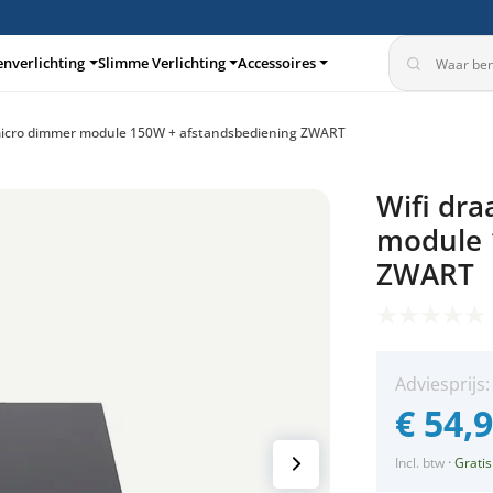
enverlichting
Slimme Verlichting
Accessoires
 micro dimmer module 150W + afstandsbediening ZWART
turen
Inbouwspots
Wifi dr
360°
module 
ZWART
Adviesprijs
€
54,
Incl. btw
·
Gratis