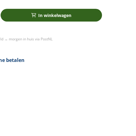
In winkelwagen
ld → morgen in huis via PostNL
ening
ine betalen