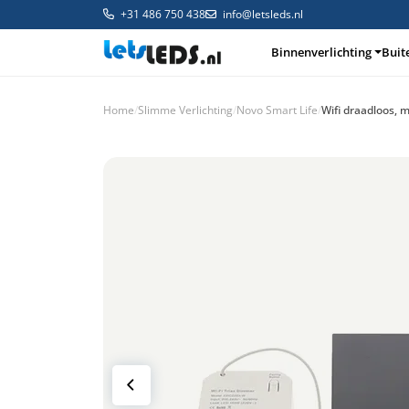
+31 486 750 438
info@letsleds.nl
Binnenverlichting
Buit
Home
/
Slimme Verlichting
/
Novo Smart Life
/
Wifi draadloos,
Binnenverlichting
Buitenverlichting
Arma