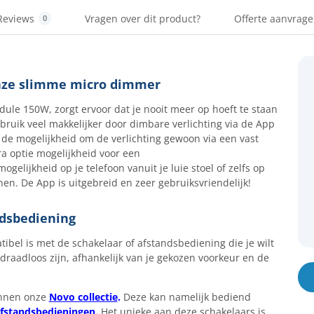
Reviews
Vragen over dit product?
Offerte aanvrag
0
onze slimme micro dimmer
le 150W, zorgt ervoor dat je nooit meer op hoeft te staan
uik veel makkelijker door dimbare verlichting via de App
de mogelijkheid om de verlichting gewoon via een vast
ra optie mogelijkheid voor een
gelijkheid op je telefoon vanuit je luie stoel of zelfs op
en. De App is uitgebreid en zeer gebruiksvriendelijk!
ndsbediening
ibel is met de schakelaar of afstandsbediening die je wilt
draadloos zijn, afhankelijk van je gekozen voorkeur en de
innen onze
Novo collectie
.
Deze kan namelijk bediend
afstandsbedieningen
.
Het unieke aan deze schakelaars is