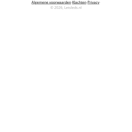
Algemene voorwaarden
-
Klachten
-
Privacy
-
© 2026, Letsleds.nl